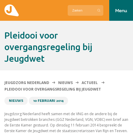
Menu
Actueel
Pleidooi voor
Hier zetten wij ons voor in
overgangsregeling bij
Jeugdwet
Over Jeugdzorg Nederland
Contact
JEUGDZORG NEDERLAND
NIEUWS
ACTUEEL
PLEIDOOI VOOR OVERGANGSREGELING BIJ JEUGDWET
NIEUWS
10 FEBRUARI 2014
Jeugdzorg Nederland heeft samen met de VNG en de andere bij de
Jeugdwet betrokken branches (GGZ Nederland, VGN, VOBC) een brief aan
de Eerste Kamer gestuurd. Op dinsdag 11 februari 2014 bespreekt de
Eerste Kamer de Jeugdwet met de staatssecretarissen Van Rijn en Teeven.