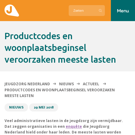
Menu
Actueel
Productcodes en
Hier zetten wij ons voor in
woonplaatsbeginsel
veroorzaken meeste lasten
Over Jeugdzorg Nederland
Contact
JEUGDZORG NEDERLAND
NIEUWS
ACTUEEL
PRODUCTCODES EN WOONPLAATSBEGINSEL VEROORZAKEN
MEESTE LASTEN
NIEUWS
29 MEI 2018
Veel administratieve lasten in de jeugdzorg zijn vermijdbaar.
Dat zeggen organisaties in een
enquête
die Jeugdzorg
Nederland hield onder haar leden. De meeste lasten worden