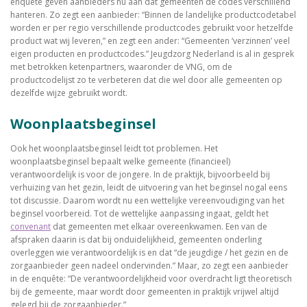
enquête geven aanbieders nu aan dat gemeenten de codes verschillend
hanteren. Zo zegt een aanbieder: “Binnen de landelijke productcodetabel
worden er per regio verschillende productcodes gebruikt voor hetzelfde
product wat wij leveren,” en zegt een ander: “Gemeenten ‘verzinnen’ veel
eigen producten en productcodes.” Jeugdzorg Nederland is al in gesprek
met betrokken ketenpartners, waaronder de VNG, om de
productcodelijst zo te verbeteren dat die wel door alle gemeenten op
dezelfde wijze gebruikt wordt.
Woonplaatsbeginsel
Ook het woonplaatsbeginsel leidt tot problemen. Het
woonplaatsbeginsel bepaalt welke gemeente (financieel)
verantwoordelijk is voor de jongere. In de praktijk, bijvoorbeeld bij
verhuizing van het gezin, leidt de uitvoering van het beginsel nogal eens
tot discussie. Daarom wordt nu een wettelijke vereenvoudiging van het
beginsel voorbereid. Tot de wettelijke aanpassing ingaat, geldt het
convenant
dat gemeenten met elkaar overeenkwamen. Een van de
afspraken daarin is dat bij onduidelijkheid, gemeenten onderling
overleggen wie verantwoordelijk is en dat “de jeugdige / het gezin en de
zorgaanbieder geen nadeel ondervinden.” Maar, zo zegt een aanbieder
in de enquête: “De verantwoordelijkheid voor overdracht ligt theoretisch
bij de gemeente, maar wordt door gemeenten in praktijk vrijwel altijd
gelegd bij de zorgaanbieder.”