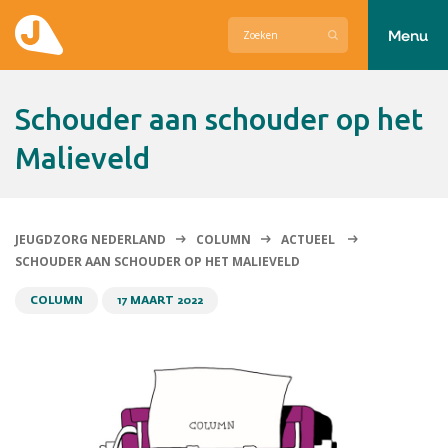
Menu
Actueel
Schouder aan schouder op het
Hier zetten wij ons voor in
Malieveld
Over Jeugdzorg Nederland
Contact
JEUGDZORG NEDERLAND
COLUMN
ACTUEEL
SCHOUDER AAN SCHOUDER OP HET MALIEVELD
COLUMN
17 MAART 2022