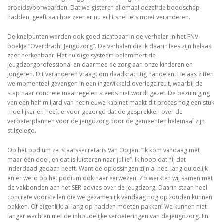
arbeidsvoorwaarden. Dat we gisteren allemaal dezelfde boodschap
hadden, geeft aan hoe zeer er nu echt snel iets moet veranderen.
De knelpunten worden ook goed zichtbaar in de verhalen in het FNV-
boekje “Overdracht Jeugdzorg”. De verhalen die ik daarin lees zijn helaas
zeer herkenbaar. Het huidige systeem belemmert de
jeugdzorgprofessional en daarmee de zorg aan onze kinderen en
jongeren. Dit veranderen vraagt om daadkrachtig handelen. Helaas zitten
we momenteel gevangen in een ingewikkeld overlegcircuit, waarbij de
stap naar concrete maatregelen steeds niet wordt gezet. De bezuiniging
van een half miljard van het nieuwe kabinet maakt dit proces nog een stuk
moeilijker en heeft ervoor gezorgd dat de gesprekken over de
verbeterplannen voor de jeugdzorg door de gemeenten helemaal zijn
stilgelegd.
Op het podium zei staatssecretaris Van Ooijen: “Ik kom vandaag met
maar één doel, en dat is luisteren naar jullie”. Ik hoop dat hij dat
inderdaad gedaan heeft. Want de oplossingen zijn al heel lang duidelijk
en er werd op het podium ook naar verwezen. Zo werkten wij samen met
de vakbonden aan het SER-advies over de jeugdzorg. Daarin staan heel
concrete voorstellen die we gezamenlijk vandaag nog op zouden kunnen
pakken. Of eigenlijk: al lang op hadden móeten pakken! We kunnen niet
langer wachten met de inhoudelijke verbeteringen van de jeugdzorg. En