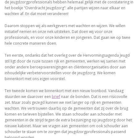
de jeugdzorgprofessionals hebben helemaal gelijk met de constatering in
het boekje “Overdracht Jeugdzorg”: alle partijen wijzen naar elkaar en
wachten af. En dat moet veranderen!
Daarom stoppen wij als werkgevers met wachten en wijzen. We willen
initiatief nemen en onze nek uitsteken. Dat doen wij voor onze
professionals, en voor onze kinderen en jongeren. Dat gaan we op twee
hele concrete manieren doen.
Ten eerste, ondanks dat het overleg over de Hervormingsagenda Jeugd
stil ligt door de ruzie tussen rijk en gemeenten, werken wij samen met
onder andere beroepsverenigingen en cliëntenorganisaties door aan
inhoudelijke verbetervoorstellen voor de jeugdzorg. We komen
binnenkort met ons eigen voorstel.
Ten tweede komen we binnenkort met een nieuw loonbod. Vandaag
stuurden we daarover een
brief
naar de bonden. Dat is een risicovolle
zet. Maar zoals gezegd kunnen we niet langer op rijk en gemeenten
wachten. We vertrouwen daarbij op de gemeenten dat zij over de brug
komen en tarieven bijstellen. We staan schouder aan schouder met
gemeenten in de strijd tegen de extra bezuiniging op jeugdzorg door het
nieuwe kabinet. Maar we vragen aan gemeenten om ook schouder aan
schouder te staan om te zorgen dat jeugdzorgprofessionals passend
beloond worden.