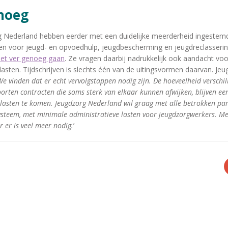
enoeg
g Nederland hebben eerder met een duidelijke meerderheid ingestem
ven voor jeugd- en opvoedhulp, jeugdbescherming en jeugdreclasseri
iet ver genoeg gaan
. Ze vragen daarbij nadrukkelijk ook aandacht vo
lasten. Tijdschrijven is slechts één van de uitingsvormen daarvan. Je
We vinden dat er echt vervolgstappen nodig zijn. De hoeveelheid verschi
orten contracten die soms sterk van elkaar kunnen afwijken, blijven ee
lasten te komen. Jeugdzorg Nederland wil graag met alle betrokken par
steem, met minimale administratieve lasten voor jeugdzorgwerkers. Met
 er is veel meer nodig.
’