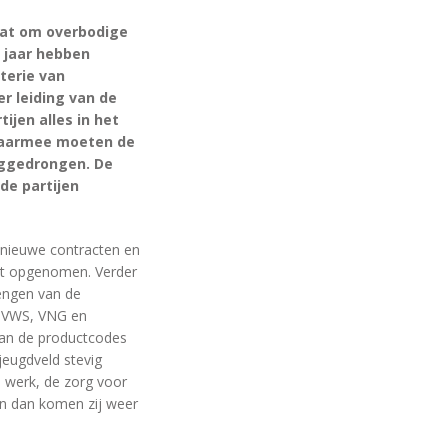
gaat om overbodige
t jaar hebben
terie van
r leiding van de
ijen alles in het
 Daarmee moeten de
uggedrongen. De
de partijen
nieuwe contracten en
rdt opgenomen. Verder
rengen van de
. VWS, VNG en
van de productcodes
jeugdveld stevig
 werk, de zorg voor
en dan komen zij weer