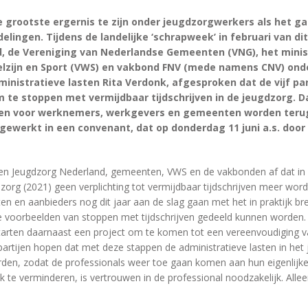
 de grootste ergernis te zijn onder jeugdzorgwerkers als het 
elingen. Tijdens de landelijke ‘schrapweek’ in februari van di
, de Vereniging van Nederlandse Gemeenten (VNG), het minis
lzijn en Sport (VWS) en vakbond FNV (mede namens CNV) onde
inistratieve lasten Rita Verdonk, afgesproken dat de vijf part
m te stoppen met vermijdbaar tijdschrijven in de jeugdzorg.
sten voor werknemers, werkgevers en gemeenten worden ter
tgewerkt in een convenant, dat op donderdag 11 juni a.s. door 
n Jeugdzorg Nederland, gemeenten, VWS en de vakbonden af dat in 
org (2021) geen verplichting tot vermijdbaar tijdschrijven meer wo
en en aanbieders nog dit jaar aan de slag gaan met het in praktijk b
e voorbeelden van stoppen met tijdschrijven gedeeld kunnen worden
tarten daarnaast een project om te komen tot een vereenvoudiging 
artijen hopen dat met deze stappen de administratieve lasten in het 
en, zodat de professionals weer toe gaan komen aan hun eigenlijke
k te verminderen, is vertrouwen in de professional noodzakelijk. Alle