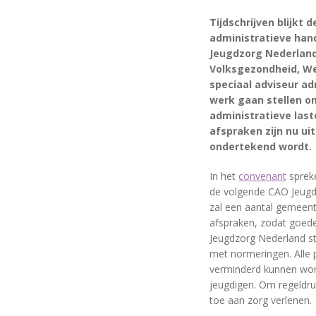
Tijdschrijven blijkt
administratieve hand
Jeugdzorg Nederland
Volksgezondheid, We
speciaal adviseur adm
werk gaan stellen o
administratieve la
afspraken zijn nu ui
ondertekend wordt.
In het
convenant
spreke
de volgende CAO Jeugdz
zal een aantal gemeent
afspraken, zodat goed
Jeugdzorg Nederland s
met normeringen. Alle p
verminderd kunnen word
jeugdigen. Om regeldru
toe aan zorg verlenen.