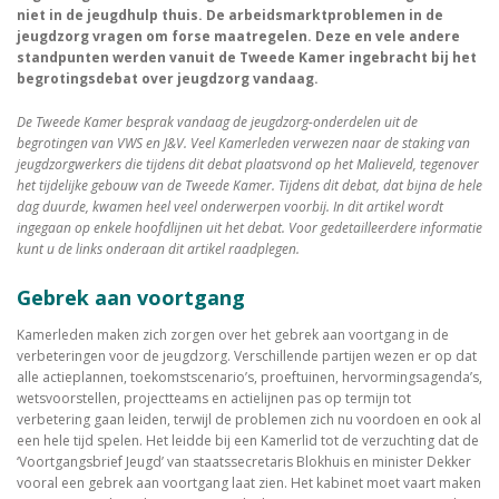
niet in de jeugdhulp thuis. De arbeidsmarktproblemen in de
jeugdzorg vragen om forse maatregelen. Deze en vele andere
standpunten werden vanuit de Tweede Kamer ingebracht bij het
begrotingsdebat over jeugdzorg vandaag.
De Tweede Kamer besprak vandaag de jeugdzorg-onderdelen uit de
begrotingen van VWS en J&V. Veel Kamerleden verwezen naar de staking van
jeugdzorgwerkers die tijdens dit debat plaatsvond op het Malieveld, tegenover
het tijdelijke gebouw van de Tweede Kamer. Tijdens dit debat, dat bijna de hele
dag duurde, kwamen heel veel onderwerpen voorbij. In dit artikel wordt
ingegaan op enkele hoofdlijnen uit het debat. Voor gedetailleerdere informatie
kunt u de links onderaan dit artikel raadplegen.
Gebrek aan voortgang
Kamerleden maken zich zorgen over het gebrek aan voortgang in de
verbeteringen voor de jeugdzorg. Verschillende partijen wezen er op dat
alle actieplannen, toekomstscenario’s, proeftuinen, hervormingsagenda’s,
wetsvoorstellen, projectteams en actielijnen pas op termijn tot
verbetering gaan leiden, terwijl de problemen zich nu voordoen en ook al
een hele tijd spelen. Het leidde bij een Kamerlid tot de verzuchting dat de
‘Voortgangsbrief Jeugd’ van staatssecretaris Blokhuis en minister Dekker
vooral een gebrek aan voortgang laat zien. Het kabinet moet vaart maken