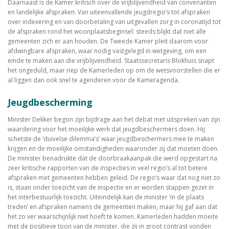
Daarnaast is de Kamer kritisch over de vrijblijvendheid van convenanten
en landelijke afspraken. Van uiteenvallende jeugdregio’s tot afspraken
over indexering en van doorbetaling van uitgevallen zorg in coronatijd tot
de afspraken rond het woonplaatsbeginsel: steeds blijkt dat niet alle
gemeenten zich er aan houden. De Tweede Kamer pleit daarom voor
afdwingbare afspraken, waar nodig vastgelegd in wetgeving, om een
einde te maken aan die vrijblijvendheid. Staatssecretaris Blokhuis snapt
het ongeduld, maar riep de Kamerleden op om de wetsvoorstellen die er
al liggen dan ook snel te agenderen voor de Kameragenda.
Jeugdbescherming
Minister Dekker begon zijn bijdrage aan het debat met uitspreken van zijn
waardering voor het moeilijke werk dat jeugdbeschermers doen. Hij
schetste de ‘duivelse dilemma’s’ waar jeugdbeschermers mee te maken
krijgen en de moeilijke omstandigheden waaronder zij dat moeten doen.
De minister benadrukte dat de doorbraakaanpak die werd opgestart na
zeer kritische rapporten van de inspecties in veel regio’s al tot betere
afspraken met gemeenten hebben geleid. De regio’s waar dat nog niet zo
is, staan onder toezicht van de inspectie en er worden stappen gezet in
het interbestuurlijk toezicht. Uiteindelijk kan de minister ‘in de plaats
treden’ en afspraken namens de gemeenten maken, maar hij gaf aan dat
het zo ver waarschijnlijk niet hoeft te komen. Kamerleden hadden moeite
met de positieve toon van de minister, die zij in groot contrast vonden