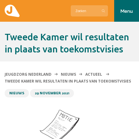
Menu
Actueel
Tweede Kamer wil resultaten
Hier zetten wij ons voor in
in plaats van toekomstvisies
Over Jeugdzorg Nederland
Contact
JEUGDZORG NEDERLAND
NIEUWS
ACTUEEL
TWEEDE KAMER WIL RESULTATEN IN PLAATS VAN TOEKOMSTVISIES
NIEUWS
29 NOVEMBER 2021