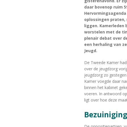
gisterenavond. Er zi
daar bovenop ruim 59
Hervormingsagenda J
oplossingen praten,
liggen. Kamerleden 
worstelen met de ti
plenair debat over 
een herhaling van z
Jeugd.
De Tweede Kamer had kr
over de jeugdzorg vori
jeugdzorg zo gestegen
Kamer voegde daar nad
binnen het kabinet gek
voeren. In antwoord op
ligt over hoe deze maa
Bezuinigin
De oppositiepartijen, v