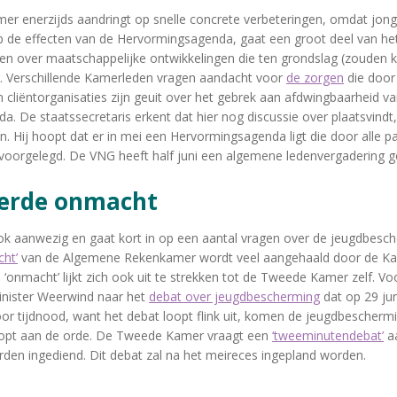
 enerzijds aandringt op snelle concrete verbeteringen, omdat jong
 de effecten van de Hervormingsagenda, gaat een groot deel van het
n over maatschappelijke ontwikkelingen die ten grondslag (zouden k
g. Verschillende Kamerleden vragen aandacht voor
de zorgen
die door
 cliëntorganisaties zijn geuit over het gebrek aan afdwingbaarheid 
. De staatssecretaris erkent dat hier nog discussie over plaatsvindt,
. Hij hoopt dat er in mei een Hervormingsagenda ligt die door alle pa
oorgelegd. De VNG heeft half juni een algemene ledenvergadering g
eerde onmacht
ok aanwezig en gaat kort in op een aantal vragen over de jeugdbesc
ht’
van de Algemene Rekenkamer wordt veel aangehaald door de Ka
 ‘onmacht’ lijkt zich ook uit te strekken tot de Tweede Kamer zelf. Vo
inister Weerwind naar het
debat over jeugdbescherming
dat op 29 ju
or tijdnood, want het debat loopt flink uit, komen de jeugdbescherm
nopt aan de orde. De Tweede Kamer vraagt een
‘tweeminutendebat’
aa
den ingediend. Dit debat zal na het meireces ingepland worden.