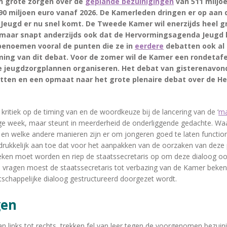
jn grote zorgen over de
geplande bezuinigingen
van 511 miljo
0 miljoen euro vanaf 2026. De Kamerleden dringen er op aan 
eugd er nu snel komt. De Tweede Kamer wil enerzijds heel g
 maar snapt anderzijds ook dat de Hervormingsagenda Jeugd h
benoemen vooral de punten die ze in
eerdere
debatten ook al
ming van dit debat. Voor de zomer wil de Kamer een rondetaf
de jeugdzorgplannen organiseren. Het debat van gisterenavon
etten en een opmaat naar het grote plenaire debat over de 
itiek op de timing van en de woordkeuze bij de lancering van de ‘
ma
ge week, maar steunt in meerderheid de onderliggende gedachte. Wa
 en welke andere manieren zijn er om jongeren goed te laten functi
rukkelijk aan toe dat voor het aanpakken van de oorzaken van deze
eken moet worden en riep de staatssecretaris op om deze dialoog ook
 vragen moest de staatssecretaris tot verbazing van de Kamer beken
tschappelijke dialoog gestructureerd doorgezet wordt.
gen
an links tot rechts, trekken fel van leer tegen de voorgenomen bezuin