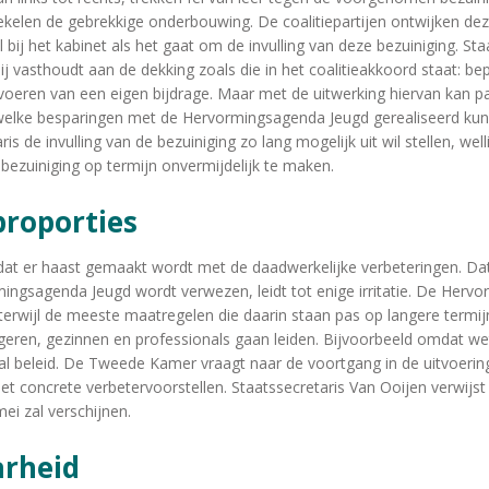
ekelen de gebrekkige onderbouwing. De coalitiepartijen ontwijken dez
l bij het kabinet als het gaat om de invulling van deze bezuiniging. St
ij vasthoudt aan de dekking zoals die in het coalitieakkoord staat: b
voeren van een eigen bijdrage. Maar met de uitwerking hiervan kan 
s welke besparingen met de Hervormingsagenda Jeugd gerealiseerd kunn
is de invulling van de bezuiniging zo lang mogelijk uit wil stellen, wel
bezuiniging op termijn onvermijdelijk te maken.
proporties
t er haast gemaakt wordt met de daadwerkelijke verbeteringen. Dat
ingsagenda Jeugd wordt verwezen, leidt tot enige irritatie. De Hervo
 terwijl de meeste maatregelen die daarin staan pas op langere termi
geren, gezinnen en professionals gaan leiden. Bijvoorbeeld omdat wet
al beleid. De Tweede Kamer vraagt naar de voortgang in de uitvoerin
concrete verbetervoorstellen. Staatssecretaris Van Ooijen verwijst 
mei zal verschijnen.
arheid