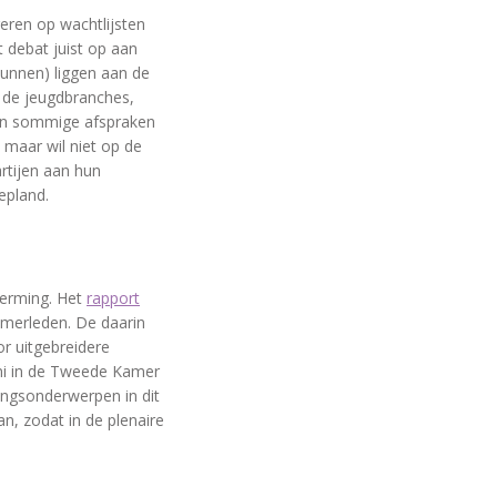
eren op wachtlijsten
 debat juist op aan
unnen) liggen aan de
 de jeugdbranches,
van sommige afspraken
 maar wil niet op de
rtijen aan hun
epland.
herming. Het
rapport
merleden. De daarin
or uitgebreidere
ni in de Tweede Kamer
ingsonderwerpen in dit
n, zodat in de plenaire