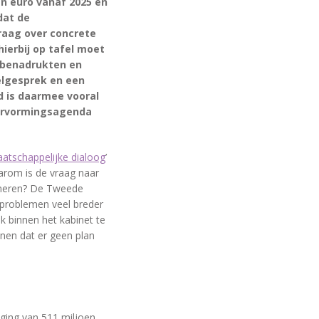
en euro vanaf 2025 en
dat de
raag over concrete
ierbij op tafel moet
 benadrukten en
elgesprek en een
d is daarmee vooral
Hervormingsagenda
atschappelijke dialoog
’
arom is de vraag naar
oneren? De Tweede
 problemen veel breder
 binnen het kabinet te
nen dat er geen plan
iging van 511 miljoen