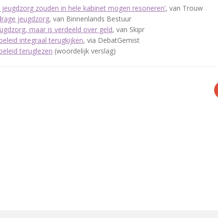
 jeugdzorg zouden in hele kabinet mogen resoneren’
, van Trouw
jdrage jeugdzorg
, van Binnenlands Bestuur
eugdzorg, maar is verdeeld over geld
, van Skipr
leid integraal terugkijken
, via DebatGemist
eleid teruglezen
(woordelijk verslag)