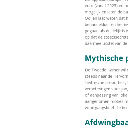
euro (vanaf 2025) en h
mogelijk en laten de ba
Ooijen laat weten dat h
behandelduur en het in
gegaan als duidelijk i
op dat de staatssecretar
daarmee uitstel van de 
Mythische 
De Tweede Kamer wil da
steeds naar de Hervorm
‘mythische proporties’,
verbeteringen voor jon
of aanpassing van loka
aangenomen moties met 
voortgangsbrief die in 
Afdwingba