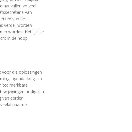
e aanvallen zo veel
aatssecretaris Van
eperken van de
pas verder worden
en worden. Het lijkt er
licht in de hoop
 voor die oplossingen
rmingsagenda krijgt zo
jn tot merkbare
swijzigingen nodig zijn
g van eerder
veelal naar de