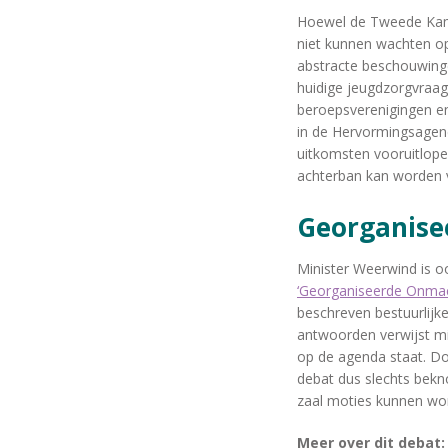
Hoewel de Tweede Kamer
niet kunnen wachten op
abstracte beschouwinge
huidige jeugdzorgvraa
beroepsverenigingen en
in de Hervormingsagenda
uitkomsten vooruitlopen
achterban kan worden v
Georganis
Minister Weerwind is o
‘Georganiseerde Onmac
beschreven bestuurlijke
antwoorden verwijst m
op de agenda staat. Do
debat dus slechts bek
zaal moties kunnen wor
Meer over dit debat: