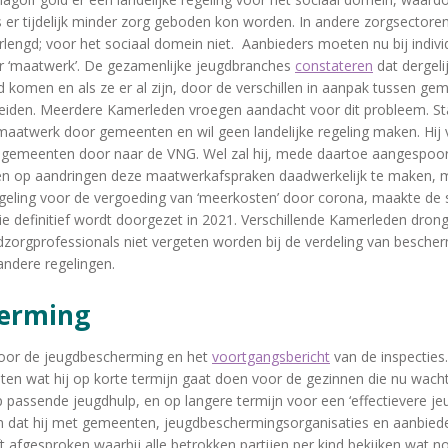
er tijdelijk minder zorg geboden kon worden. In andere zorgsectoren 
erlengd; voor het sociaal domein niet. Aanbieders moeten nu bij indi
r ‘maatwerk’. De gezamenlijke jeugdbranches
constateren
dat dergel
 komen en als ze er al zijn, door de verschillen in aanpak tussen ge
 leiden. Meerdere Kamerleden vroegen aandacht voor dit probleem. St
maatwerk door gemeenten en wil geen landelijke regeling maken. Hij v
j gemeenten door naar de VNG. Wel zal hij, mede daartoe aangespo
en op aandringen deze maatwerkafspraken daadwerkelijk te maken, m
egeling voor de vergoeding van ‘meerkosten’ door corona, maakte de s
ie definitief wordt doorgezet in 2021. Verschillende Kamerleden dron
dzorgprofessionals niet vergeten worden bij de verdeling van besche
andere regelingen.
herming
oor de jeugdbescherming en het
voortgangsbericht
van de inspecties
ten wat hij op korte termijn gaat doen voor de gezinnen die nu wach
passende jeugdhulp, en op langere termijn voor een ‘effectievere j
n dat hij met gemeenten, jeugdbeschermingsorganisaties en aanbied
 afgesproken waarbij alle betrokken partijen per kind bekijken wat nod