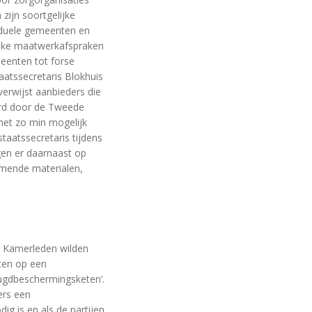
zijn soortgelijke
viduele gemeenten en
ijke maatwerkafspraken
meenten tot forse
aatssecretaris Blokhuis
erwijst aanbieders die
ord door de Tweede
et zo min mogelijk
taatssecretaris tijdens
gen er daarnaast op
rmende materialen,
. Kamerleden wilden
ten op een
eugdbeschermingsketen’.
ers een
ig is en als de partijen