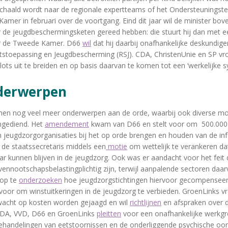
chaald wordt naar de regionale expertteams of het Ondersteuningst
amer in februari over de voortgang. Eind dit jaar wil de minister bov
 de jeugdbeschermingsketen gereed hebben: die stuurt hij dan met e
ar de Tweede Kamer. D66
wil
dat hij daarbij onafhankelijke deskundige
tstoepassing en Jeugdbescherming (RSJ). CDA, ChristenUnie en SP vro
lots uit te breiden en op basis daarvan te komen tot een ‘werkelijke 
nderwerpen
men nog veel meer onderwerpen aan de orde, waarbij ook diverse mo
gediend. Het
amendement
kwam van D66 en stelt voor om 500.000 
 jeugdzorgorganisaties bij het op orde brengen en houden van de inf
de staatssecretaris middels een
motie
om wettelijk te verankeren da
aar kunnen blijven in de jeugdzorg. Ook was er aandacht voor het feit 
ennootschapsbelastingplichtig zijn, terwijl aanpalende sectoren daarv
 op te
onderzoeken
hoe jeugdzorgstichtingen hiervoor gecompensee
voor om winstuitkeringen in de jeugdzorg te verbieden. GroenLinks 
wacht op kosten worden gejaagd en wil
richtlijnen
en afspraken over 
 CDA, VVD, D66 en GroenLinks
pleitten
voor een onafhankelijke werkgro
behandelingen van eetstoornissen en de onderliggende psychische oo