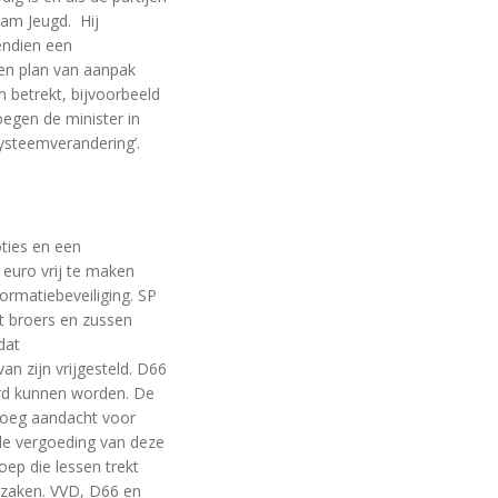
eam Jeugd. Hij
endien een
en plan van aanpak
n betrekt, bijvoorbeeld
egen de minister in
systeemverandering’.
ties en een
euro vrij te maken
ormatiebeveiliging. SP
t broers en zussen
dat
an zijn vrijgesteld. D66
rd kunnen worden. De
vroeg aandacht voor
de vergoeding van deze
ep die lessen trekt
rzaken. VVD, D66 en