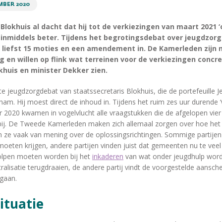
MBER 2020
 Blokhuis al dacht dat hij tot de verkiezingen van maart 2021 
 inmiddels beter. Tijdens het begrotingsdebat over jeugdzorg
iefst 15 moties en een amendement in. De Kamerleden zijn n
g en willen op flink wat terreinen voor de verkiezingen concr
khuis en minister Dekker zien.
e jeugdzorgdebat van staatssecretaris Blokhuis, die de portefeuille 
nam. Hij moest direct de inhoud in. Tijdens het ruim zes uur durende
 2020 kwamen in vogelvlucht alle vraagstukken die de afgelopen vier
ij. De Tweede Kamerleden maken zich allemaal zorgen over hoe het
len ze vaak van mening over de oplossingsrichtingen. Sommige partije
oeten krijgen, andere partijen vinden juist dat gemeenten nu te veel
olpen moeten worden bij het
inkaderen
van wat onder jeugdhulp word
ntralisatie terugdraaien, de andere partij vindt de voorgestelde aansc
 gaan.
situatie