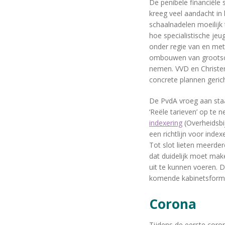
De penibele financiële
kreeg veel aandacht in
schaalnadelen moeilijk 
hoe specialistische je
onder regie van en met 
ombouwen van grootscha
nemen. VVD en Christ
concrete plannen gerich
De PvdA vroeg aan staa
‘Reële tarieven’ op te
indexering
(Overheidsbij
een richtlijn voor index
Tot slot lieten meerde
dat duidelijk moet ma
uit te kunnen voeren. D
komende kabinetsforma
Corona
Tijdens de eerste coron