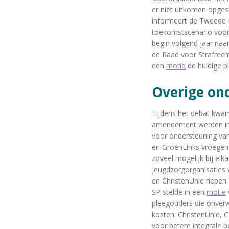
er niet uitkomen opges
informeert de Tweede K
toekomstscenario voor
begin volgend jaar na
de Raad voor Strafrech
een
motie
de huidige pi
Overige o
Tijdens het debat kwa
amendement werden in
voor ondersteuning van
en GroenLinks vroegen 
zoveel mogelijk bij elk
jeugdzorgorganisaties v
en ChristenUnie riepen
SP stelde in een
motie
pleegouders die onver
kosten. ChristenUnie,
voor betere integrale 