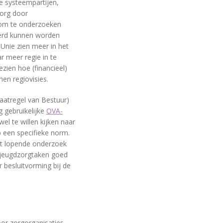
e systeempartijen,
zorg door
om te onderzoeken
eerd kunnen worden
nUnie zien meer in het
r meer regie in te
ien hoe (financieel)
men regiovisies.
aatregel van Bestuur)
 gebruikelijke
OVA-
el te willen kijken naar
op een specifieke norm.
het lopende onderzoek
 jeugdzorgtaken goed
r besluitvorming bij de
oor zorgorganisaties