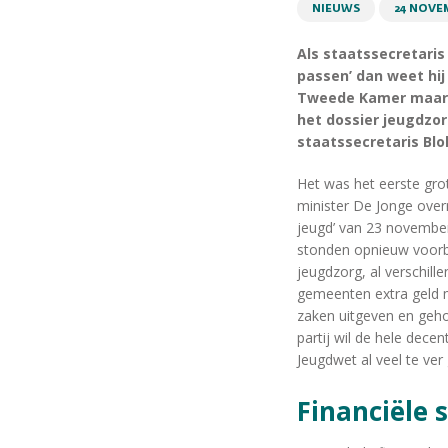
NIEUWS
24 NOVE
Als staatssecretaris
passen’ dan weet hij
Tweede Kamer maar l
het dossier jeugdzor
staatssecretaris Blo
Het was het eerste grot
minister De Jonge over
jeugd’ van 23 november
stonden opnieuw voorb
jeugdzorg, al verschil
gemeenten extra geld m
zaken uitgeven en geh
partij wil de hele dece
Jeugdwet al veel te ver
Financiële 