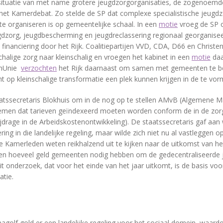
 situatie van met name grotere jeugdzorgorganisaties, de zogenoemd
 het Kamerdebat. Zo stelde de SP dat complexe specialistische jeugd
te organiseren is op gemeentelijke schaal. In een
motie
vroeg de SP 
ugdzorg, jeugdbescherming en jeugdreclassering regionaal georganis
financiering door het Rijk. Coalitiepartijen VVD, CDA, D66 en Christe
lige zorg naar kleinschalig en vroegen het kabinet in een
motie
daa
enUnie
verzochten
het Rijk daarnaast om samen met gemeenten te bez
t op kleinschalige transformatie een plek kunnen krijgen in de te vor
tssecretaris Blokhuis om in de nog op te stellen AMvB (Algemene M
 nemen dat tarieven geïndexeerd moeten worden conform de in de zorg
drage in de Arbeidskostenontwikkeling). De staatssecretaris gaf aan w
ering in die landelijke regeling, maar wilde zich niet nu al vastleggen 
re Kamerleden weten reikhalzend uit te kijken naar de uitkomst van 
ken hoeveel geld gemeenten nodig hebben om de gedecentraliseerde
it onderzoek, dat voor het einde van het jaar uitkomt, is de basis voo
tie.
agolf gold er een landelijke regeling voor het sociaal domein, waard