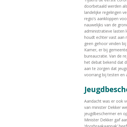
doorbetaald werden als 
landelijke regelingen v
regio’s aankloppen voo
nauwelijks van de grond
administratieve lasten
houdt echter vast aan 
geen gehoor vinden bi
Kamer, er bij gemeent
bureaucratie. Van de r
het debat bekend dat d
aan te zorgen dat jeug
voorrang bij testen en 
Jeugdbesc
Aandacht was er ook v
van minister Dekker we
jeugdbeschermer en op 
Minister Dekker gaf aa
‘doorbraakaanpak’ heeft