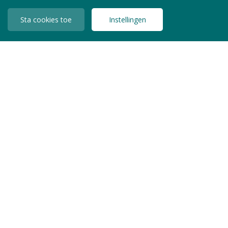
Sta cookies toe
Instellingen
INLOGGEN LEDEN
Copyright © 2026 Jeugdzorg Nederland
Privacy Statement
Algemene Voorwaarden