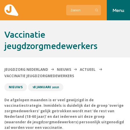
Menu
Actueel
Vaccinatie
Hier zetten wij ons voor in
jeugdzorgmedewerkers
Over Jeugdzorg Nederland
Contact
JEUGDZORG NEDERLAND
NIEUWS
ACTUEEL
VACCINATIE JEUGDZORGMEDEWERKERS
NIEUWS
18 JANUARI 2021
De afgelopen maanden is er veel gewijzigd in de
vaccinatiestrategie. Inmiddels is duidelijk dat de groep ‘overige
zorgmedewerkers’ gelijk getrokken wordt met ‘de rest van
Nederland (18-60 jaar)’ en dat iedereen uit deze groep
(waaronder de jeugdzorgmedewerkers) persoonlijk uitgenodigd
zal worden voor een vaccinatie.