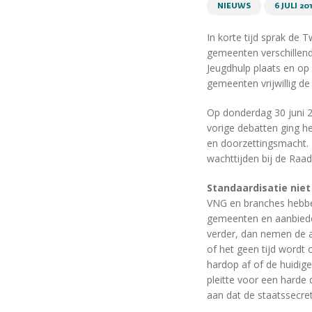
NIEUWS
6 JULI 20
In korte tijd sprak de
gemeenten verschillend
Jeugdhulp plaats en op
gemeenten vrijwillig de
Op donderdag 30 juni 
vorige debatten ging he
en doorzettingsmacht.
wachttijden bij de Raa
Standaardisatie niet 
VNG en branches hebb
gemeenten en aanbiede
verder, dan nemen de ad
of het geen tijd wordt
hardop af of de huidige
pleitte voor een harde
aan dat de staatssecre