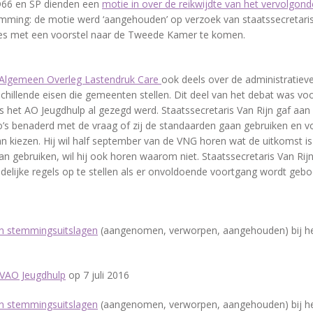
D66 en SP dienden een
motie in over de reikwijdte van het vervolgon
mming: de motie werd ‘aangehouden’ op verzoek van staatssecretaris 
ces met een voorstel naar de Tweede Kamer te komen.
Algemeen Overleg Lastendruk Care
ook deels over de administratieve
schillende eisen die gemeenten stellen. Dit deel van het debat was vo
s het AO Jeugdhulp al gezegd werd. Staatssecretaris Van Rijn gaf aan
’s benaderd met de vraag of zij de standaarden gaan gebruiken en v
dan kiezen. Hij wil half september van de VNG horen wat de uitkomst 
n gebruiken, wil hij ook horen waarom niet. Staatssecretaris Van Rijn 
delijke regels op te stellen als er onvoldoende voortgang wordt gebo
en stemmingsuitslagen
(aangenomen, verworpen, aangehouden) bij he
 VAO Jeugdhulp
op 7 juli 2016
en stemmingsuitslagen
(aangenomen, verworpen, aangehouden) bij he