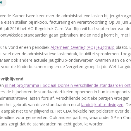
16
 Tweede Kamer twee keer over de administratieve lasten bij jeugdzorg
e eisen stellen bij inkoop, facturering en verantwoording. Op 30 juni
 6 juli 2016 het AO Regeldruk Care. Van Rijn wil half september van d
 ontwikkelde standaarden gaan gebruiken. Indien nodig komt hij met la
2016 vond er een periodiek
Algemeen Overleg (AO) Jeugdhulp
plaats. 
t veel over de administratieve lastendruk, liquiditeitsproblemen, toe
 Maar ook andere actuele jeugdhulp-onderwerpen kwamen aan de or
d voor de Kinderbescherming en de ‘vergeten groep’ bij de Wet Langdu
vrijblijvend
en
in het programma i-Sociaal-Domein verschillende standaarden ont
rs de bijbehorende standaardartikelen opnemen in hun inkoopcontr
ministratieve lasten fors af. Verschillende politieke partijen vroegen
 om het gebruik van deze standaarden nu al
landelijk af te dwingen
. D
 aanpak niet te vrijblijvend is. Het CDA hekelde het ‘polderen’ over de
 deadline voor gemeenten. Ook andere partijen, waaronder SP en Chri
taris zorgt dat de standaarden nu echt gebruikt worden.