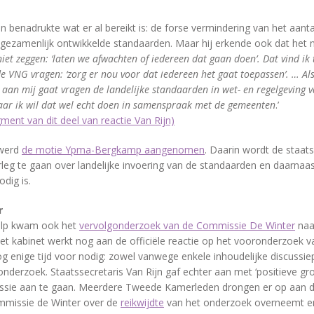
jn benadrukte wat er al bereikt is: de forse vermindering van het aan
gezamenlijk ontwikkelde standaarden. Maar hij erkende ook dat het
et zeggen: ‘laten we afwachten of iedereen dat gaan doen’. Dat vind ik 
 VNG vragen: ‘zorg er nou voor dat iedereen het gaat toepassen’. … Als 
aan mij gaat vragen de landelijke standaarden in wet- en regelgeving va
aar ik wil dat wel echt doen in samenspraak met de gemeenten
.’
gment van dit deel van reactie Van Rijn)
 werd
de motie Ypma-Bergkamp aangenomen
. Daarin wordt de staat
eg te gaan over landelijke invoering van de standaarden en daarnaas
odig is.
r
ulp kwam ook het
vervolgonderzoek van de Commissie De Winter
naa
Het kabinet werkt nog aan de officiële reactie op het vooronderzoek
og enige tijd voor nodig: zowel vanwege enkele inhoudelijke discussi
onderzoek. Staatssecretaris Van Rijn gaf echter aan met ‘positieve gr
sie aan te gaan. Meerdere Tweede Kamerleden drongen er op aan da
mmissie de Winter over de
reikwijdte
van het onderzoek overneemt en