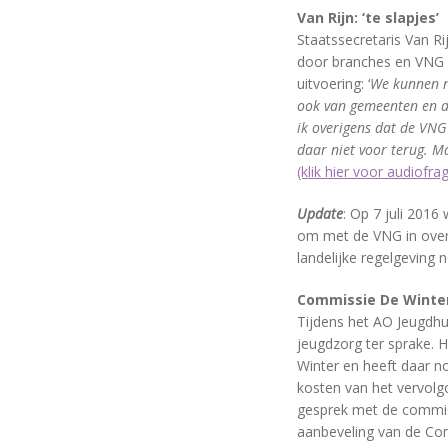
Van Rijn: ‘te slapjes’
Staatssecretaris Van Ri
door branches en VNG 
uitvoering: ‘
We kunnen ni
ook van gemeenten en de
ik overigens dat de VNG 
daar niet voor terug. M
(klik hier voor audiofra
Update
: Op 7 juli 2016
om met de VNG in overl
landelijke regelgeving n
Commissie De Winte
Tijdens het AO Jeugdh
jeugdzorg ter sprake. 
Winter en heeft daar n
kosten van het vervolg
gesprek met de commis
aanbeveling van de Co