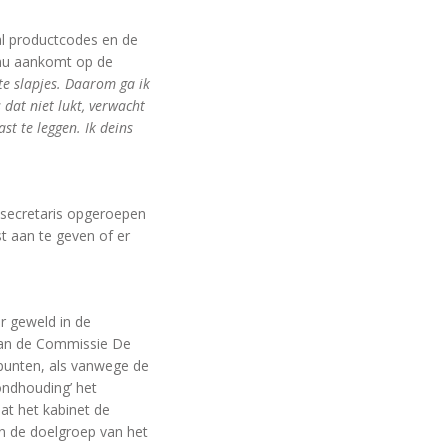
tal productcodes en de
 nu aankomt op de
te slapjes. Daarom ga ik
dat niet lukt, verwacht
st te leggen. Ik deins
ssecretaris opgeroepen
t aan te geven of er
r geweld in de
 van de Commissie De
epunten, als vanwege de
ondhouding’ het
t het kabinet de
 de doelgroep van het