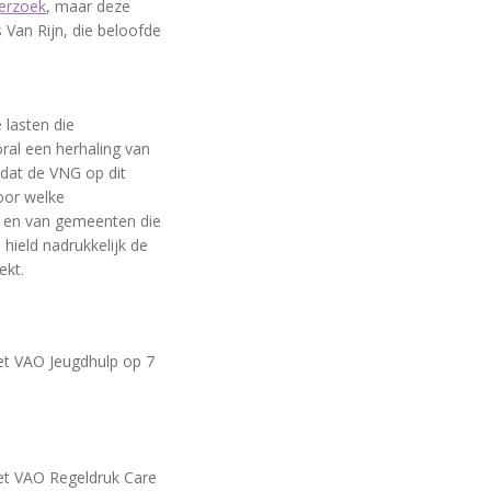
derzoek
, maar deze
Van Rijn, die beloofde
 lasten die
oral een herhaling van
 dat de VNG op dit
oor welke
is en van gemeenten die
hield nadrukkelijk de
ekt.
t VAO Jeugdhulp op 7
t VAO Regeldruk Care