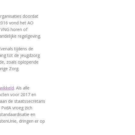
organisaties doordat
 2016 vond het AO
e VNG horen of
ndelijke regelgeving.
Evenals tijdens de
gang tot de jeugdzorg
de, zoals oplopende
rige Zorg.
wikkeld
. Als alle
acten voor 2017 en
 aan de staatssecretaris
e PvdA vroeg zich
 standaardisatie en
stenUnie, dringen er op