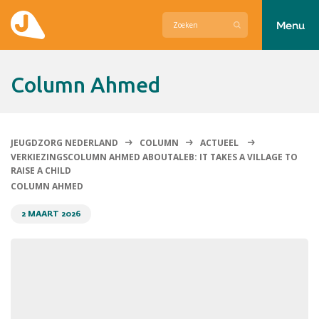
Menu
Actueel
Column Ahmed
Hier zetten wij ons voor in
Over Jeugdzorg Nederland
JEUGDZORG NEDERLAND
COLUMN
ACTUEEL
VERKIEZINGSCOLUMN AHMED ABOUTALEB: IT TAKES A VILLAGE TO
Contact
RAISE A CHILD
COLUMN AHMED
2 MAART 2026