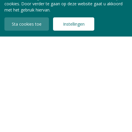
cookies. Door verder te gaan op deze website gaat u akkoord
met het gebruik hiervan.
Sta cookies toe
Instellingen
INLOGGEN LEDEN
Copyright © 2026 Jeugdzorg Nederland
Privacy Statement
Algemene Voorwaarden