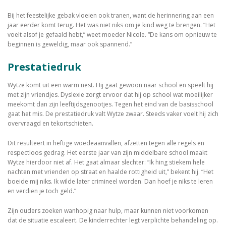
Bij het feestelijke gebak vloeien ook tranen, want de herinnering aan een
jaar eerder komt terug. Het was niet niks om je kind weg te brengen. “Het
voelt alsof je gefaald hebt,” weet moeder Nicole. “De kans om opnieuw te
beginnen is geweldig, maar ook spannend.”
Prestatiedruk
Wytze komt uit een warm nest. Hij gaat gewoon naar school en speelt hij
met zijn vriendjes. Dyslexie zorgt ervoor dat hij op school wat moeilijker
meekomt dan zijn leeftijdsgenootjes. Tegen het eind van de basisschool
gaat het mis. De prestatiedruk valt Wytze zwaar. Steeds vaker voelt hij zich
overvraagd en tekortschieten.
Dit resulteert in heftige woedeaanvallen, afzetten tegen alle regels en
respectloos gedrag. Het eerste jaar van zijn middelbare school maakt
Wytze hierdoor niet af. Het gaat almaar slechter: “Ik hing stiekem hele
nachten met vrienden op straat en haalde rottigheid uit,” bekent hij. “Het
boeide mij niks. Ik wilde later crimineel worden. Dan hoef je niks te leren
en verdien je toch geld.”
Zijn ouders zoeken wanhopig naar hulp, maar kunnen niet voorkomen
dat de situatie escaleert. De kinderrechter legt verplichte behandeling op.