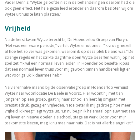
Vader Dennis: “Wytze geloofde niet in de behandeling en daarom had die
ook geen effect. Het hele gezin leed eronder en daarom besloten wij om
Wytze uit huis te laten plaatsen.”
Vrijheid
Na de kerst kwam Wytze terecht bij De Hoenderloo Groep van Pluryn.
“Het was een zware periode,” vertelt Wytze emotioneel. “Ik vroeg mezelf
af hoe het zo ver was gekomen, waarom ik op deze plek beland was.” De
strenge regels en het strikte dagritme doen Wytze beseffen wat hij op het
spel zet. “Ik wil een normaal leven leiden. In Hoenderloo besefte ik pas
dat een normaal leven thuis voor mij gewoon binnen handbereik ligt en
wat voor geluk ik daarmee heb.”
Na vierenhalve maand bij de observatiegroep in Hoenderloo verhuist
Wytze naar woonlocatie De Beele in Voorst. Hier woont hij met tien
jongeren op een groep, gaat hij naar school en leert hij omgaan met
prestatiedruk, gezag en vrijheden. “Hoe beter ik mij gedroeg, hoe meer
vrijheid ik kreeg,” legt Wytze uit. “En nu begin ik helemaal opnieuw met een
vrij leven en nieuwe doelen als school, stage en werk. Door voor mijn
toekomst te kiezen, mag ik nu mee naar huis. Dat is het allerbelangrijkst.”