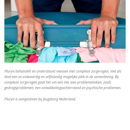
Pluryn behandelt en ondersteunt mensen met complexe zorgvragen, met als
doel een zo volwaardig en zelfstandig mogelijke plek in de samenleving. Bij
complexe zorgvragen gaat het om een mix aan problematieken, zoals
gedragsproblemen, een ontwikkelingsachterstand en psychische problemen.
Pluryn is aangesloten bij Jeugdzorg Nederland.