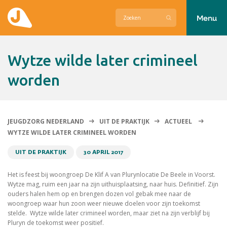
Menu
Actueel
Wytze wilde later crimineel
Hier zetten wij ons voor in
worden
Over Jeugdzorg Nederland
Contact
JEUGDZORG NEDERLAND
UIT DE PRAKTIJK
ACTUEEL
WYTZE WILDE LATER CRIMINEEL WORDEN
UIT DE PRAKTIJK
30 APRIL 2017
Het is feest bij woongroep De Klif A van Plurynlocatie De Beele in Voorst.
Wytze mag, ruim een jaar na zijn uithuisplaatsing, naar huis. Definitief. Zijn
ouders halen hem op en brengen dozen vol gebak mee naar de
woongroep waar hun zoon weer nieuwe doelen voor zijn toekomst
stelde. Wytze wilde later crimineel worden, maar ziet na zijn verblijf bij
Pluryn de toekomst weer positief.