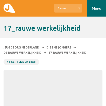
Menu
Actueel
17_rauwe werkelijkheid
Hier zetten wij ons voor in
Over Jeugdzorg Nederland
JEUGDZORG NEDERLAND
DIE ENE JONGERE
DE RAUWE WERKELIJKHEID
17_RAUWE WERKELIJKHEID
Contact
30 SEPTEMBER 2020