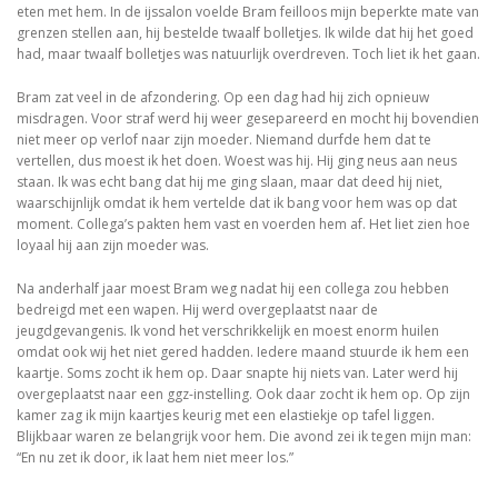
eten met hem. In de ijssalon voelde Bram feilloos mijn beperkte mate van
grenzen stellen aan, hij bestelde twaalf bolletjes. Ik wilde dat hij het goed
had, maar twaalf bolletjes was natuurlijk overdreven. Toch liet ik het gaan.
Bram zat veel in de afzondering. Op een dag had hij zich opnieuw
misdragen. Voor straf werd hij weer gesepareerd en mocht hij bovendien
niet meer op verlof naar zijn moeder. Niemand durfde hem dat te
vertellen, dus moest ik het doen. Woest was hij. Hij ging neus aan neus
staan. Ik was echt bang dat hij me ging slaan, maar dat deed hij niet,
waarschijnlijk omdat ik hem vertelde dat ik bang voor hem was op dat
moment. Collega’s pakten hem vast en voerden hem af. Het liet zien hoe
loyaal hij aan zijn moeder was.
Na anderhalf jaar moest Bram weg nadat hij een collega zou hebben
bedreigd met een wapen. Hij werd overgeplaatst naar de
jeugdgevangenis. Ik vond het verschrikkelijk en moest enorm huilen
omdat ook wij het niet gered hadden. Iedere maand stuurde ik hem een
kaartje. Soms zocht ik hem op. Daar snapte hij niets van. Later werd hij
overgeplaatst naar een ggz-instelling. Ook daar zocht ik hem op. Op zijn
kamer zag ik mijn kaartjes keurig met een elastiekje op tafel liggen.
Blijkbaar waren ze belangrijk voor hem. Die avond zei ik tegen mijn man:
“En nu zet ik door, ik laat hem niet meer los.”