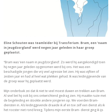
Eline Schouten was teamleider bij Transferium. Bram, een ‘naam
in jeugdzorgland’ werd negen jaar geleden in haar groep
geplaatst.
“Bram was ‘een naam in jeugdzorgland’. Zo werd hij aangekondigd toen
hij negen jaar geleden opgenomen werd bij ons. Het was een
beschadigde jongen die vrij veel agressie liet zien. Hij was vijftien of
zestien jaar en had al heel wat plekken gehad. Ik was leidinggevende van
de groep waar hij geplaatst werd.
Mijn onderbuik zei dat ik niet te veel moest duwen en trekken aan Bram.
Al snel liet hij ook bij ons ontwrichtend gedrag zien. Hij maakte ruzie met
de begeleiding en stookte andere jongeren op. We voerden Bram-
diensten in. Als leidinggevende draaide ik af en toe zelf een dienst als ik
het rooster niet rond kreeg. Tijdens mijn eerste Bram- dienst ging ik ijs