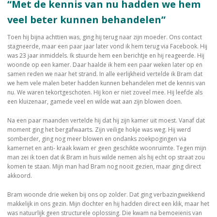
“Met de kennis van nu hadden we hem
veel beter kunnen behandelen”
Toen hij bijna achttien was, ging hij terug naar zijn moeder. Ons contact
stagneerde, maar een paar jaar later vond ik hem terug via Facebook. Hij
was 23 jaar inmiddels. Ik stuurde hem een berichtje en hij reageerde. Hij
woonde op een kamer. Daar haalde ik hem een paar weken later op en
samen reden we naar het strand. In alle eerlijkheid vertelde ik Bram dat
we hem vele malen beter hadden kunnen behandelen met de kennis van
nu. We waren tekortgeschoten. Hij kon er niet zoveel mee. Hij leefde als
een kluizenaar, gamede veel en wilde wat aan zijn blowen doen.
Na een paar maanden vertelde hij dat hij zijn kamer uit moest. Vanaf dat
moment ging het bergafwaarts. Zijn veilige hokje was weg. Hij werd
somberder, ging nog meer blowen en ondanks zoekpogingen via
kamernet en anti- kraak kwam er geen geschikte woonruimte. Tegen mijn
man zei ik toen dat ik Bram in huis wilde nemen als hij echt op straat zou
komen te staan. Mijn man had Bram nog nooit gezien, maar ging direct
akkoord.
Bram woonde drie weken bij ons op zolder. Dat ging verbazingwekkend
makkelijk in ons gezin. Mijn dochter en hij hadden direct een klik, maar het
was natuurlijk geen structurele oplossing. Die kwam na bemoeienis van