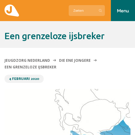
Menu
Actueel
Een grenzeloze ijsbreker
Hier zetten wij ons voor in
Over Jeugdzorg Nederland
JEUGDZORG NEDERLAND
DIE ENE JONGERE
EEN GRENZELOZE IJSBREKER
Contact
4 FEBRUARI 2020