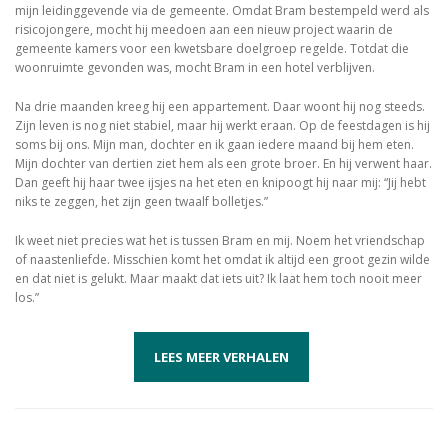
mijn leidinggevende via de gemeente. Omdat Bram bestempeld werd als
risicojongere, mocht hij meedoen aan een nieuw project waarin de
gemeente kamers voor een kwetsbare doelgroep regelde. Totdat die
woonruimte gevonden was, mocht Bram in een hotel verblijven.
Na drie maanden kreeg hij een appartement. Daar woont hij nog steeds.
Zijn leven is nog niet stabiel, maar hij werkt eraan. Op de feestdagen is hij
soms bij ons. Mijn man, dochter en ik gaan iedere maand bij hem eten.
Mijn dochter van dertien ziet hem als een grote broer. En hij verwent haar.
Dan geeft hij haar twee ijsjes na het eten en knipoogt hij naar mij: “Jij hebt
niks te zeggen, het zijn geen twaalf bolletjes.”
Ik weet niet precies wat het is tussen Bram en mij. Noem het vriendschap
of naastenliefde. Misschien komt het omdat ik altijd een groot gezin wilde
en dat niet is gelukt. Maar maakt dat iets uit? Ik laat hem toch nooit meer
los.”
LEES MEER VERHALEN