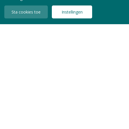
Sta cookies toe
Instellingen
INLOGGEN LEDEN
Copyright © 2026 Jeugdzorg Nederland
Privacy Statement
Algemene Voorwaarden