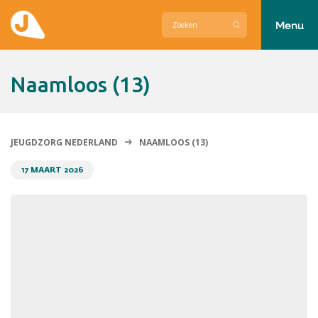
Menu
Actueel
Naamloos (13)
Hier zetten wij ons voor in
Over Jeugdzorg Nederland
JEUGDZORG NEDERLAND
NAAMLOOS (13)
Contact
17 MAART 2026