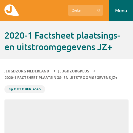
Menu
Actueel
2020-1 Factsheet plaatsings-
Hier zetten wij ons voor in
en uitstroomgegevens JZ+
Over Jeugdzorg Nederland
Contact
JEUGDZORG NEDERLAND
JEUGDZORGPLUS
2020-1 FACTSHEET PLAATSINGS- EN UITSTROOMGEGEVENS JZ+
29 OKTOBER 2020