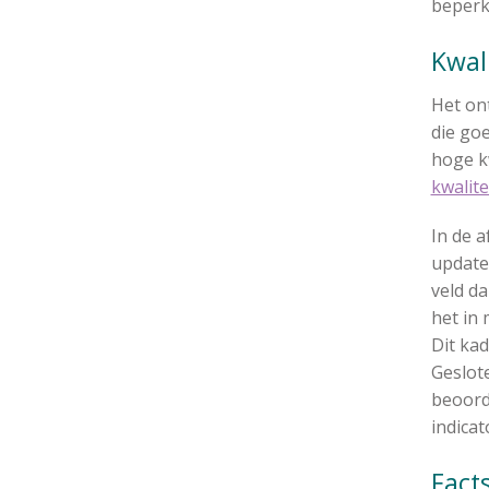
beperk
Kwa
Het on
die goe
hoge k
kwalit
In de a
update
veld da
het in 
Dit ka
Geslote
beoorde
indica
Fac