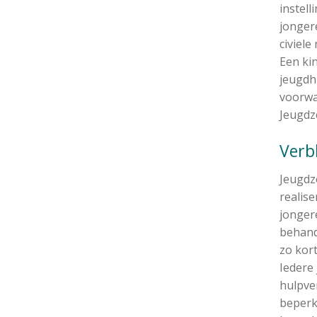
instell
jongere
civiele
Een ki
jeugdh
voorwaa
Jeugdzo
Verb
Jeugdz
realise
jonger
behand
zo kort
Iedere 
hulpve
beperk