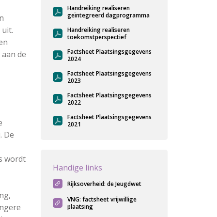
Handreiking realiseren
geïntegreerd dagprogramma
en
uit.
Handreiking realiseren
toekomstperspectief
en
Factsheet Plaatsingsgegevens
 aan de
2024
Factsheet Plaatsingsgegevens
2023
Factsheet Plaatsingsgegevens
2022
Factsheet Plaatsingsgegevens
e
2021
. De
s wordt
Handige links
Rijksoverheid: de Jeugdwet
ng,
VNG: factsheet vrijwillige
ongere
plaatsing