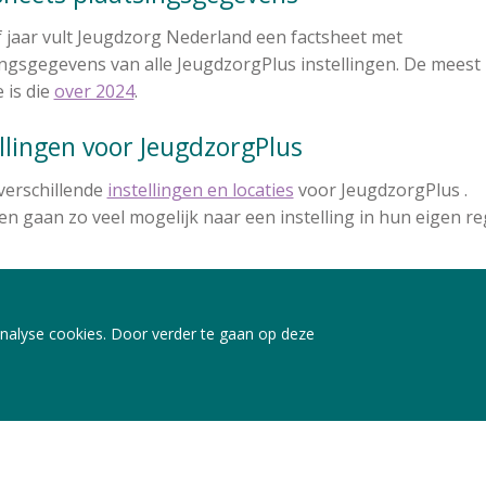
f jaar vult Jeugdzorg Nederland een factsheet met
ingsgegevens van alle JeugdzorgPlus instellingen. De meest
 is die
over 2024
.
ellingen voor JeugdzorgPlus
 verschillende
instellingen en locaties
voor JeugdzorgPlus .
n gaan zo veel mogelijk naar een instelling in hun eigen re
nalyse cookies. Door verder te gaan op deze
EZE PAGINA: