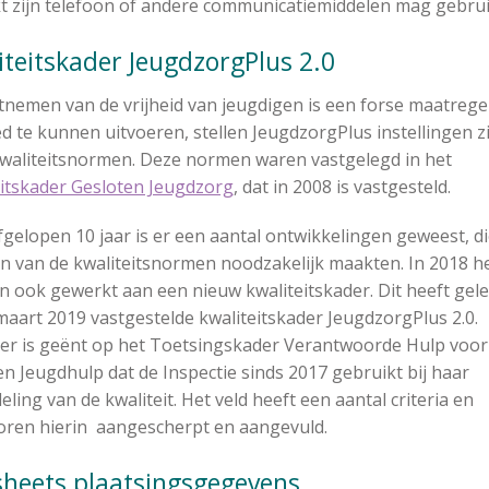
t zijn telefoon of andere communicatiemiddelen mag gebrui
liteitskader JeugdzorgPlus 2.0
tnemen van de vrijheid van jeugdigen is een forse maatrege
d te kunnen uitvoeren, stellen JeugdzorgPlus instellingen zi
waliteitsnormen. Deze normen waren vastgelegd in het
eitskader Gesloten Jeugdzorg
, dat in 2008 is vastgesteld.
fgelopen 10 jaar is er een aantal ontwikkelingen geweest, di
n van de kwaliteitsnormen noodzakelijk maakten. In 2018 he
n ook gewerkt aan een nieuw kwaliteitskader. Dit heeft gele
maart 2019 vastgestelde kwaliteitskader JeugdzorgPlus 2.0.
der is geënt op het Toetsingskader Verantwoorde Hulp voor
n Jeugdhulp dat de Inspectie sinds 2017 gebruikt bij haar
ling van de kwaliteit. Het veld heeft een aantal criteria en
toren hierin aangescherpt en aangevuld.
tsheets plaatsingsgegevens