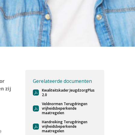
or
Gerelateerde documenten
n zij
Kwaliteitskader JeugdzorgPlus
2.0
Veldnormen Terugdringen
vrijheidsbeperkende
maatregelen
Handreiking Terugdringen
vrijheidsbeperkende
e
maatregelen