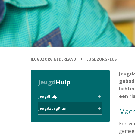
JEUGDZORG NEDERLAND
JEUGDZORGPLUS
Jeugdz
gebode
Jeugd
Hulp
lichte
een ri
Jeugdhulp
JeugdzorgPlus
Mac
Een ve
gemeen