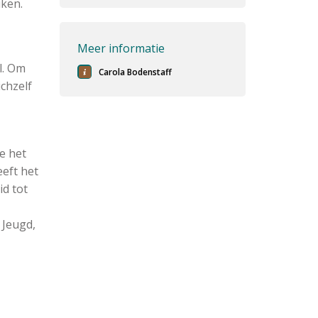
ken.
Meer informatie
l. Om
Carola Bodenstaff
chzelf
e het
eft het
id tot
 Jeugd,