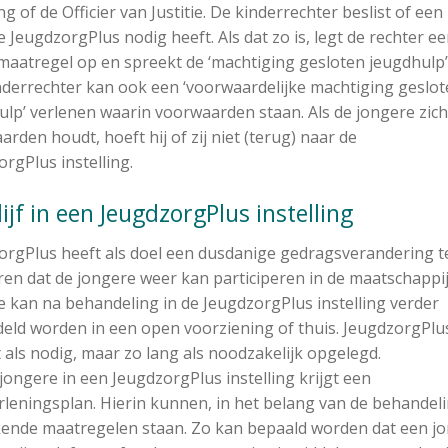
ing of de Officier van Justitie. De kinderrechter beslist of een
 JeugdzorgPlus nodig heeft. Als dat zo is, legt de rechter e
 maatregel op en spreekt de ‘machtiging gesloten jeugdhulp’ 
nderrechter kan ook een ‘voorwaardelijke machtiging geslot
ulp’ verlenen waarin voorwaarden staan. Als de jongere zich
rden houdt, hoeft hij of zij niet (terug) naar de
rgPlus instelling.
lijf in een JeugdzorgPlus instelling
orgPlus heeft als doel een dusdanige gedragsverandering t
ren dat de jongere weer kan participeren in de maatschappij
e kan na behandeling in de JeugdzorgPlus instelling verder
eld worden in een open voorziening of thuis. JeugdzorgPlu
 als nodig, maar zo lang als noodzakelijk opgelegd.
jongere in een JeugdzorgPlus instelling krijgt een
rleningsplan. Hierin kunnen, in het belang van de behandeli
ende maatregelen staan. Zo kan bepaald worden dat een j