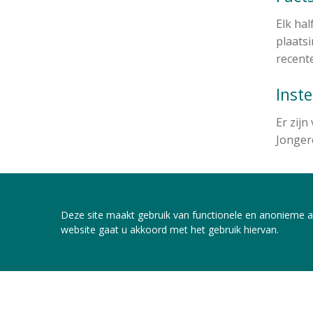
Elk hal
plaats
recente
Inst
Er zijn
Jongere
Deze site maakt gebruik van functionele en anonieme a
website gaat u akkoord met het gebruik hiervan.
DEEL D