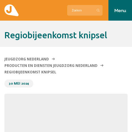
Menu
Actueel
regiobijeenkomst knipsel
Hier zetten wij ons voor in
Over Jeugdzorg Nederland
JEUGDZORG NEDERLAND
PRODUCTEN EN DIENSTEN JEUGDZORG NEDERLAND
Contact
REGIOBIJEENKOMST KNIPSEL
30 MEI 2024