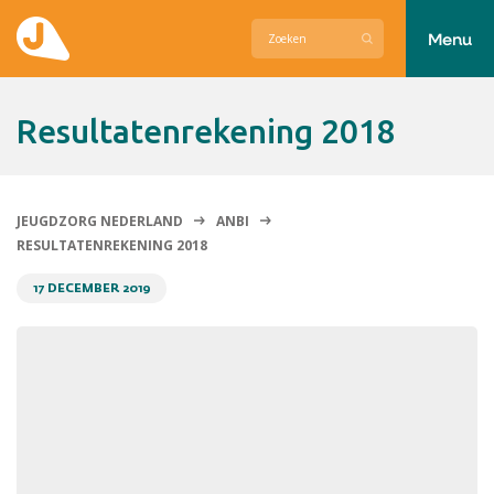
Menu
Actueel
Resultatenrekening 2018
Hier zetten wij ons voor in
Over Jeugdzorg Nederland
JEUGDZORG NEDERLAND
ANBI
RESULTATENREKENING 2018
Contact
17 DECEMBER 2019