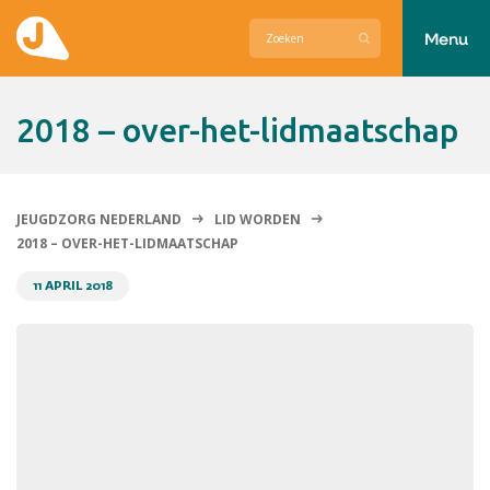
Menu
Actueel
2018 – over-het-lidmaatschap
Hier zetten wij ons voor in
Over Jeugdzorg Nederland
JEUGDZORG NEDERLAND
LID WORDEN
2018 – OVER-HET-LIDMAATSCHAP
Contact
11 APRIL 2018