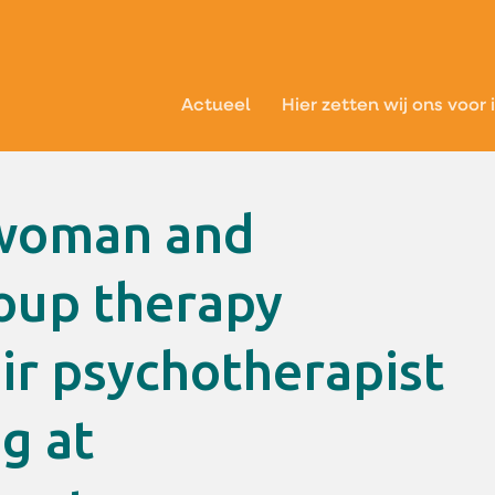
Actueel
Hier zetten wij ons voor 
roup therapy
eir psychotherapist
g at