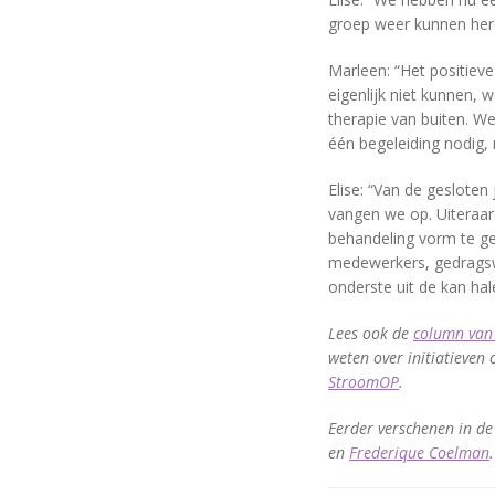
groep weer kunnen her
Marleen: “Het positiev
eigenlijk niet kunnen,
therapie van buiten. We
één begeleiding nodig, 
Elise: “Van de geslote
vangen we op. Uiteraard
behandeling vorm te ge
medewerkers, gedragsw
onderste uit de kan ha
Lees ook de
column van
weten over initiatieven
StroomOP
.
Eerder verschenen in de
en
Frederique Coelman
.