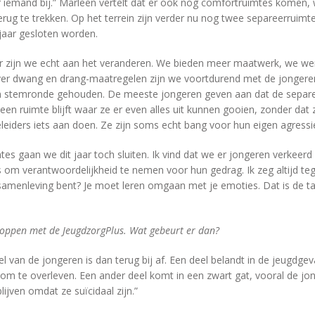
t er iemand bij.” Marleen vertelt dat er ook nog comfortruimtes komen
ug te trekken. Op het terrein zijn verder nu nog twee separeerruimte
 jaar gesloten worden.
aar zijn we echt aan het veranderen. We bieden meer maatwerk, we w
ver dwang en drang-maatregelen zijn we voortdurend met de jongeren
n stemronde gehouden. De meeste jongeren geven aan dat de separ
r een ruimte blijft waar ze er even alles uit kunnen gooien, zonder dat z
eiders iets aan doen. Ze zijn soms echt bang voor hun eigen agressie
mtes gaan we dit jaar toch sluiten. Ik vind dat we er jongeren verkeer
 om verantwoordelijkheid te nemen voor hun gedrag. Ik zeg altijd te
e samenleving bent? Je moet leren omgaan met je emoties. Dat is de t
stoppen met de JeugdzorgPlus. Wat gebeurt er dan?
l van de jongeren is dan terug bij af. Een deel belandt in de jeugdg
 om te overleven. Een ander deel komt in een zwart gat, vooral de jo
blijven omdat ze suïcidaal zijn.”