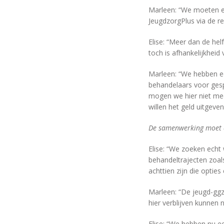
Marleen: “We moeten ec
JeugdzorgPlus via de r
Elise: “Meer dan de he
toch is afhankelijkheid
Marleen: “We hebben ee
behandelaars voor gesp
mogen we hier niet mee
willen het geld uitgeven
De samenwerking moet d
Elise: “We zoeken echt
behandeltrajecten zoal
achttien zijn die opties 
Marleen: “De jeugd-ggz
hier verblijven kunnen 
Elise: “We hebben nu e