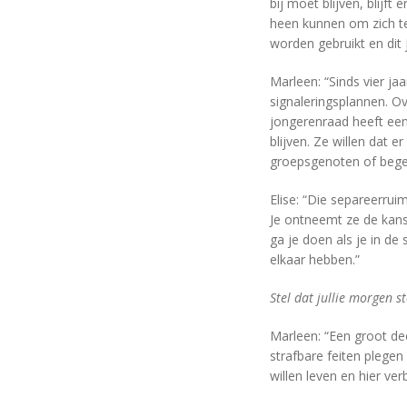
bij moet blijven, blijf
heen kunnen om zich ter
worden gebruikt en dit
Marleen: “Sinds vier j
signaleringsplannen. O
jongerenraad heeft ee
blijven. Ze willen dat e
groepsgenoten of begel
Elise: “Die separeerrui
Je ontneemt ze de kans
ga je doen als je in d
elkaar hebben.”
Stel dat jullie morgen 
Marleen: “Een groot dee
strafbare feiten plegen
willen leven en hier ver