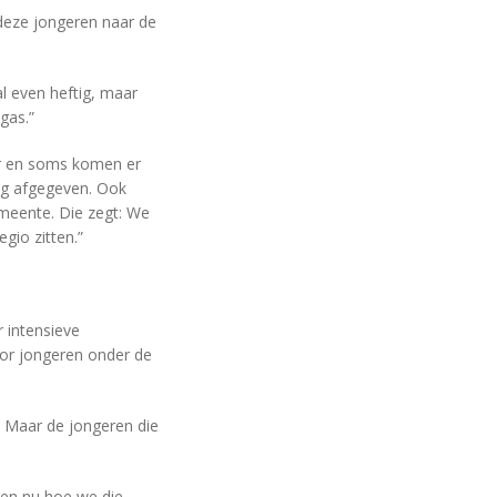
deze jongeren naar de
l even heftig, maar
gas.”
er en soms komen er
ing afgegeven. Ook
meente. Die zegt: We
egio zitten.”
 intensieve
oor jongeren onder de
. Maar de jongeren die
ken nu hoe we die