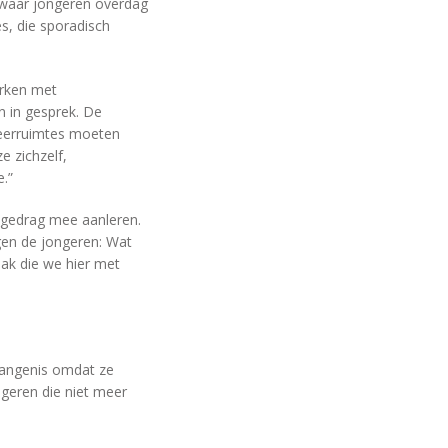
, waar jongeren overdag
s, die sporadisch
erken met
 in gesprek. De
eerruimtes moeten
e zichzelf,
.”
d gedrag mee aanleren.
gen de jongeren: Wat
aak die we hier met
evangenis omdat ze
ngeren die niet meer