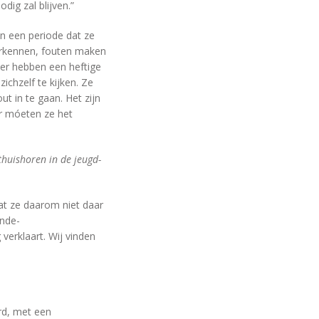
dig zal blijven.”
in een periode dat ze
erkennen, fouten maken
ier hebben een heftige
chzelf te kijken. Ze
t in te gaan. Het zijn
er móeten ze het
 thuishoren in de jeugd-
at ze daarom niet daar
ende-
verklaart. Wij vinden
rd, met een