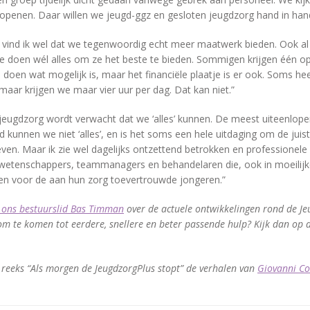
openen. Daar willen we jeugd-ggz en gesloten jeugdzorg hand in ha
e vind ik wel dat we tegenwoordig echt meer maatwerk bieden. Ook a
 we doen wél alles om ze het beste te bieden. Sommigen krijgen één o
 doen wat mogelijk is, maar het financiële plaatje is er ook. Soms h
maar krijgen we maar vier uur per dag. Dat kan niet.”
n jeugdzorg wordt verwacht dat we ‘alles’ kunnen. De meest uiteenlop
 kunnen we niet ‘alles’, en is het soms een hele uitdaging om de jui
ven. Maar ik zie wel dagelijks ontzettend betrokken en professionel
etenschappers, teammanagers en behandelaren die, ook in moeilij
len voor de aan hun zorg toevertrouwde jongeren.”
 ons bestuurslid Bas Timman
over de actuele ontwikkelingen rond de J
 om te komen tot eerdere, snellere en beter passende hulp? Kijk dan op
 reeks “Als morgen de JeugdzorgPlus stopt” de verhalen van
Giovanni C