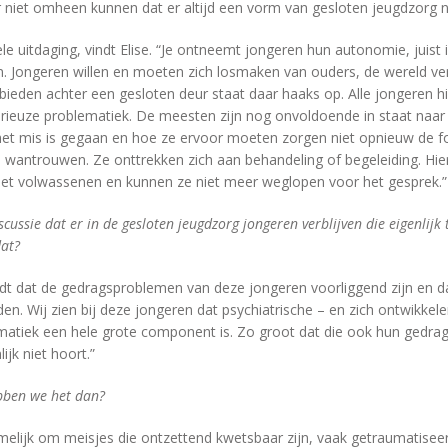
er niet omheen kunnen dat er altijd een vorm van gesloten jeugdzorg no
le uitdaging, vindt Elise. “Je ontneemt jongeren hun autonomie, juist 
. Jongeren willen en moeten zich losmaken van ouders, de wereld v
bieden achter een gesloten deur staat daar haaks op. Alle jongeren h
rieuze problematiek. De meesten zijn nog onvoldoende in staat naar zi
et mis is gegaan en hoe ze ervoor moeten zorgen niet opnieuw de fou
 wantrouwen. Ze onttrekken zich aan behandeling of begeleiding. Hi
et volwassenen en kunnen ze niet meer weglopen voor het gesprek.”
iscussie dat er in de gesloten jeugdzorg jongeren verblijven die eigenlijk
dat?
indt dat de gedragsproblemen van deze jongeren voorliggend zijn en d
n. Wij zien bij deze jongeren dat psychiatrische – en zich ontwikkel
matiek een hele grote component is. Zo groot dat die ook hun gedrag 
ijk niet hoort.”
bben we het dan?
amelijk om meisjes die ontzettend kwetsbaar zijn, vaak getraumatisee