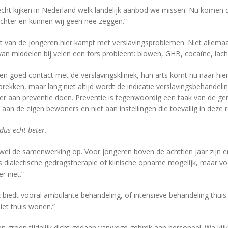
ht kijken in Nederland welk landelijk aanbod we missen. Nu komen 
echter en kunnen wij geen nee zeggen.”
lft van de jongeren hier kampt met verslavingsproblemen. Niet allemaa
 van middelen bij velen een fors probleem: blowen, GHB, cocaïne, lach
n goed contact met de verslavingskliniek, hun arts komt nu naar hi
rekken, maar lang niet altijd wordt de indicatie verslavingsbehandel
r aan preventie doen. Preventie is tegenwoordig een taak van de ge
 aan de eigen bewoners en niet aan instellingen die toevallig in deze r
us echt beter.
 wel de samenwerking op. Voor jongeren boven de achttien jaar zijn er
s dialectische gedragstherapie of klinische opname mogelijk, maar v
er niet.”
 biedt vooral ambulante behandeling, of intensieve behandeling thuis
niet thuis wonen.”
en groep tijdelijk dicht gedaan vanwege gebrek aan personeel. We kij