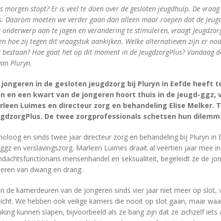
s morgen stopt? Er is veel te doen over de gesloten jeugdhulp. De vraa
eds. Daarom moeten we verder gaan dan alleen maar roepen dat de Jeug
t onderwerp aan te jagen en verandering te stimuleren, vraagt Jeugdzo
n hoe zij tegen dit vraagstuk aankijken. Welke alternatieven zijn er nod
u bestaan? Hoe gaat het op dit moment in de JeugdzorgPlus? Vandaag d
van Pluryn.
 jongeren in de gesloten jeugdzorg bij Pluryn in Eefde heeft
 en een kwart van de jongeren hoort thuis in de jeugd-ggz, v
leen Luimes en directeur zorg en behandeling Elise Melker.
ugdzorgPlus. De twee zorgprofessionals schetsen hun dilemma
holoog en sinds twee jaar directeur zorg en behandeling bij Pluryn in
ggz en verslavingszorg. Marleen Luimes draait al veertien jaar mee i
dachtsfunctionaris mensenhandel en seksualiteit, begeleidt ze de jo
deren van dwang en drang.
 de kamerdeuren van de jongeren sinds vier jaar niet meer op slot, v
 dicht. We hebben ook veilige kamers die nooit op slot gaan, maar wa
ng kunnen slapen, bijvoorbeeld als ze bang zijn dat ze zichzelf iets