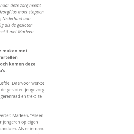
g naar deze zorg neemt
dzorgPlus moet stoppen.
rg Nederland aan
ig als de gesloten
eel 5 met Marleen
 te maken met
ertellen
 Toch komen deze
’s.
 Eefde. Daarvoor werkte
n de gesloten jeugdzorg.
ngerenraad en trekt ze
ertelt Marleen. “Alleen
ar jongeren op eigen
 aandoen. Als er iemand