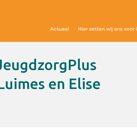
Actueel
Hier zetten wij ons voor 
Luimes en Elise