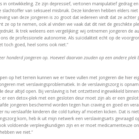
is in ontwikkeling. Ze zijn depressief, vertonen manipulatief gedrag 
 ze slachtoffer van seksueel misbruik. Deze kinderen hebben elders niet
ving van deze jongeren is zo groot dat iedereen vindt dat ze achter
cht ze op te nemen, ook al vinden we vaak dat dit niet de geschikte p
rukt. Ik trek weleens een vergelijking: wij ontnemen jongeren de 
s de professionele autonomie. Als suïcidaliteit echt op de voorgrond 
het toch goed, heel soms ook niet.”
eveer honderd jongeren op. Hoeveel daarvan zouden op een andere plek
epen op het terrein kunnen we er twee vullen met jongeren die hier eige
 jongeren met verslavingsproblematiek. In de verslavingszorg is opnam
t de deur altijd open. Bij verslaving is het ontzettend ingewikkeld binnen
dat er een detox-plek met een gesloten deur moet zijn als er een gesl
aafde jongeren beschermd worden tegen hun craving en goed en ver
er nu verslaafde kinderen die cold turkey af moeten kicken. Dat is niet
ingszorg kom, heb ik uit mijn netwerk een verslavingsarts gevraagd o
 ook voldoende verpleegkundigen zijn en er moet medicamenteuze on
 hebben we niet.”