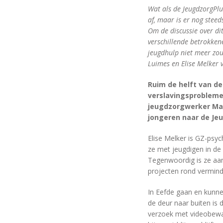
Wat als de JeugdzorgPlu
af, maar is er nog ste
Om de discussie over di
verschillende betrokkene
jeugdhulp niet meer zo
Luimes en Elise Melker 
Ruim de helft van de
verslavingsproblemen
jeugdzorgwerker Mar
jongeren naar de Je
Elise Melker is GZ-psyc
ze met jeugdigen in de 
Tegenwoordig is ze aan
projecten rond vermin
In Eefde gaan en kunnen
de deur naar buiten is
verzoek met videobewaki