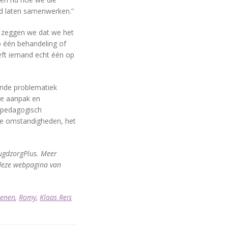
nd laten samenwerken.”
l zeggen we dat we het
p één behandeling of
eeft iemand echt één op
ende problematiek
ste aanpak en
e pedagogisch
ke omstandigheden, het
eugdzorgPlus. Meer
 deze webpagina van
oenen
,
Romy
,
Klaas Reis