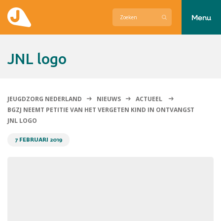
Menu
Actueel
JNL logo
Hier zetten wij ons voor in
Over Jeugdzorg Nederland
JEUGDZORG NEDERLAND
NIEUWS
ACTUEEL
BGZJ NEEMT PETITIE VAN HET VERGETEN KIND IN ONTVANGST
Contact
JNL LOGO
7 FEBRUARI 2019