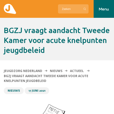
Menu
Actueel
BGZJ vraagt aandacht Tweede
Hier zetten wij ons voor in
Kamer voor acute knelpunten
jeugdbeleid
Over Jeugdzorg Nederland
Contact
JEUGDZORG NEDERLAND
NIEUWS
ACTUEEL
BGZJ VRAAGT AANDACHT TWEEDE KAMER VOOR ACUTE
KNELPUNTEN JEUGDBELEID
NIEUWS
17 JUNI 2021