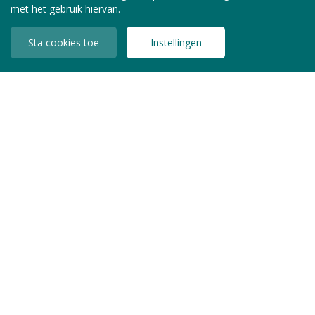
met het gebruik hiervan.
Sta cookies toe
Instellingen
INLOGGEN LEDEN
Copyright © 2026 Jeugdzorg Nederland
Privacy Statement
Algemene Voorwaarden