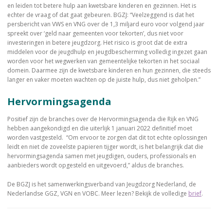
en leiden tot betere hulp aan kwetsbare kinderen en gezinnen. Het is
echter de vraag of dat gaat gebeuren. BGZJ: “Veelzeggend is dat het
persbericht van VWS en VNG over de 1,3 miljard euro voor volgend jaar
spreekt over ‘geld naar gemeenten voor tekorten’, dus niet voor
investeringen in betere jeugdzorg. Het risico is groot dat de extra
middelen voor de jeugdhulp en jeugdbescherming volledig ingezet gaan
worden voor het wegwerken van gemeentelijke tekorten in het sociaal
domein. Daarmee zijn de kwetsbare kinderen en hun gezinnen, die steeds
langer en vaker moeten wachten op de juiste hulp, dus niet geholpen.”
Hervormingsagenda
Positief zijn de branches over de Hervormingsagenda die Rijk en VNG
hebben aangekondigd en die uiterlijk 1 januari 2022 definitief moet
worden vastgesteld. “Om ervoor te zorgen dat dit tot echte oplossingen
leidt en niet de zoveelste papieren tijger wordt, is het belangrijk dat die
hervormingsagenda samen met jeugdigen, ouders, professionals en
aanbieders wordt opgesteld en uitgevoerd,” aldus de branches.
De BGZJ is het samenwerkingsverband van Jeugdzorg Nederland, de
Nederlandse GGZ, VGN en VOBC. Meer lezen? Bekijk de volledige
brief
.