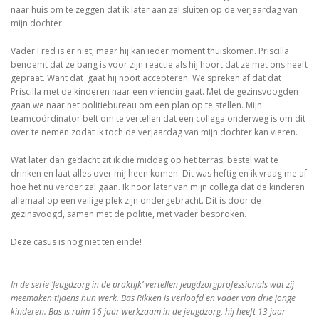
naar huis om te zeggen dat ik later aan zal sluiten op de verjaardag van
mijn dochter.
Vader Fred is er niet, maar hij kan ieder moment thuiskomen. Priscilla
benoemt dat ze bang is voor zijn reactie als hij hoort dat ze met ons heeft
gepraat. Want dat gaat hij nooit accepteren. We spreken af dat dat
Priscilla met de kinderen naar een vriendin gaat. Met de gezinsvoogden
gaan we naar het politiebureau om een plan op te stellen. Mijn
teamcoördinator belt om te vertellen dat een collega onderweg is om dit
over te nemen zodat ik toch de verjaardag van mijn dochter kan vieren.
Wat later dan gedacht zit ik die middag op het terras, bestel wat te
drinken en laat alles over mij heen komen. Dit was heftig en ik vraag me af
hoe het nu verder zal gaan. Ik hoor later van mijn collega dat de kinderen
allemaal op een veilige plek zijn ondergebracht. Dit is door de
gezinsvoogd, samen met de politie, met vader besproken.
Deze casus is nog niet ten einde!
In de serie ‘Jeugdzorg in de praktijk’ vertellen jeugdzorgprofessionals wat zij
meemaken tijdens hun werk. Bas Rikken is verloofd en vader van drie jonge
kinderen. Bas is ruim 16 jaar werkzaam in de jeugdzorg, hij heeft 13 jaar