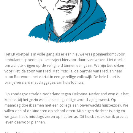
Het EK voetbal is in volle gang als er een nieuwe vraag binnenkomt voor
ambulante spoedhulp. Het traject hiervoor duurt vier weken. Het doel is
om zicht te krijgen op de veiligheid binnen een gezin. We zijn betrokken
voor Piet, de zoon van Fred. Met Priscilla, de partner van Fred, en haar
zoon Bas woont het viertal in een gezellige volkswijk. De hele buurt is
oranje versierd met vlaggetjes van huis tot huis.
Op zondag voetbalde Nederland tegen Oekraïne. Nederland won dus het
kon het bij het gezin wel eens een gezellige avond zijn geweest. Op
maandag doe ik samen met een collega een onverwachts huisbezoek. We
willen zien of de kinderen op school zitten. Mijn eigen dochter is jarig en
we gaan het ‘s middags vieren op het terras. Dit huisbezoek kan ik precies
even daarvoor plannen.