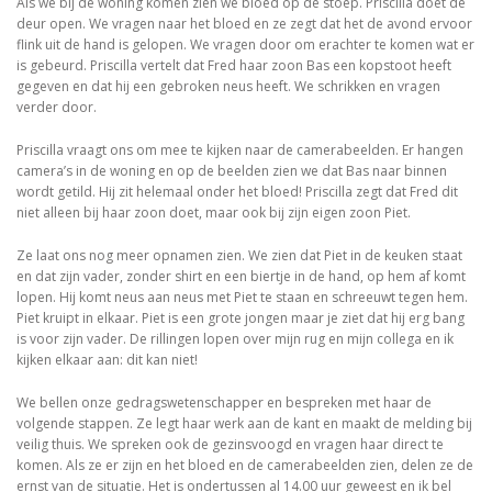
Als we bij de woning komen zien we bloed op de stoep. Priscilla doet de
deur open. We vragen naar het bloed en ze zegt dat het de avond ervoor
flink uit de hand is gelopen. We vragen door om erachter te komen wat er
is gebeurd. Priscilla vertelt dat Fred haar zoon Bas een kopstoot heeft
gegeven en dat hij een gebroken neus heeft. We schrikken en vragen
verder door.
Priscilla vraagt ons om mee te kijken naar de camerabeelden. Er hangen
camera’s in de woning en op de beelden zien we dat Bas naar binnen
wordt getild. Hij zit helemaal onder het bloed! Priscilla zegt dat Fred dit
niet alleen bij haar zoon doet, maar ook bij zijn eigen zoon Piet.
Ze laat ons nog meer opnamen zien. We zien dat Piet in de keuken staat
en dat zijn vader, zonder shirt en een biertje in de hand, op hem af komt
lopen. Hij komt neus aan neus met Piet te staan en schreeuwt tegen hem.
Piet kruipt in elkaar. Piet is een grote jongen maar je ziet dat hij erg bang
is voor zijn vader. De rillingen lopen over mijn rug en mijn collega en ik
kijken elkaar aan: dit kan niet!
We bellen onze gedragswetenschapper en bespreken met haar de
volgende stappen. Ze legt haar werk aan de kant en maakt de melding bij
veilig thuis. We spreken ook de gezinsvoogd en vragen haar direct te
komen. Als ze er zijn en het bloed en de camerabeelden zien, delen ze de
ernst van de situatie. Het is ondertussen al 14.00 uur geweest en ik bel