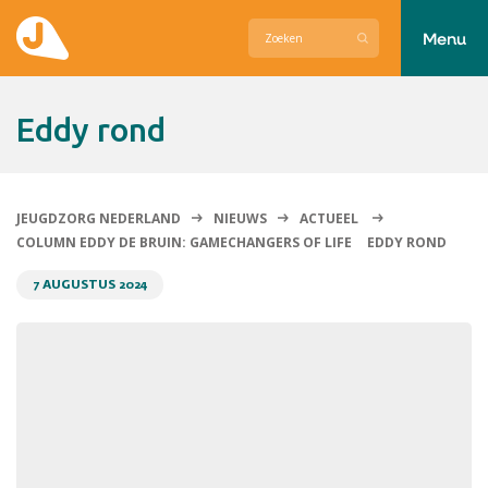
Menu
Actueel
eddy rond
Hier zetten wij ons voor in
Over Jeugdzorg Nederland
JEUGDZORG NEDERLAND
NIEUWS
ACTUEEL
COLUMN EDDY DE BRUIN: GAMECHANGERS OF LIFE
EDDY ROND
Contact
7 AUGUSTUS 2024