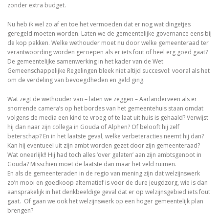
zonder extra budget.
Nu heb ik wel zo af en toe het vermoeden dat er nog wat dingetjes
geregeld moeten worden. Laten we de gemeentelijke governance eens bij
de kop pakken. Welke wethouder moet nu door welke gemeenteraad ter
verantwoording worden geroepen als er iets fout of heel erg goed gaat?
De gemeentelijke samenwerking in het kader van de Wet
Gemeenschappelijke Regelingen bleek niet altijd succesvol: vooral als het
om de verdeling van bevoegdheden en geld ging.
Wat zegt de wethouder van – laten we zeggen – Aarlanderveen als er
snorrende camera’s op het bordes van het gemeentehuis staan omdat
volgens de media een kind te vroeg of te laat uit huis is gehaald? Verwijst
hij dan naar zijn collega in Gouda of Alphen? Of belooft hij zelf
beterschap? En in het laatste geval, welke verbeteracties neemt hij dan?
Kan hij eventueel uit zijn ambt worden gezet door zijn gemeenteraad?
Wat oneerlijk!! Hij had toch alles ‘over gelaten’ aan zijn ambtsgenoot in
Gouda? Misschien moet de laatste dan maar het veld ruimen.
En als de gemeenteraden in de regio van mening zijn dat welzijnswerk
zo’n mooi en goedkoop alternatief is voor de dure jeugdzorg, wie is dan
aansprakelijk in het denkbeeldige geval dat er op welzijnsgebied iets fout
gaat. Of gaan we ook het welzijnswerk op een hoger gemeentelijk plan
brengen?