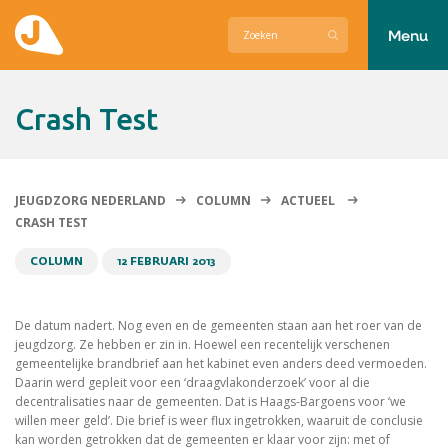
Menu
Actueel
Crash Test
Hier zetten wij ons voor in
Over Jeugdzorg Nederland
JEUGDZORG NEDERLAND
COLUMN
ACTUEEL
CRASH TEST
Contact
COLUMN
12 FEBRUARI 2013
De datum nadert. Nog even en de gemeenten staan aan het roer van de
jeugdzorg. Ze hebben er zin in. Hoewel een recentelijk verschenen
gemeentelijke brandbrief aan het kabinet even anders deed vermoeden.
Daarin werd gepleit voor een ‘draagvlakonderzoek’ voor al die
decentralisaties naar de gemeenten. Dat is Haags-Bargoens voor ‘we
willen meer geld’. Die brief is weer flux ingetrokken, waaruit de conclusie
kan worden getrokken dat de gemeenten er klaar voor zijn: met of