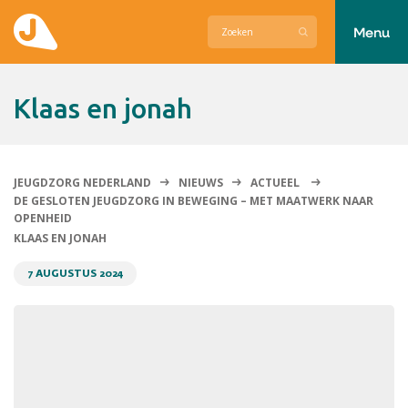
Menu
Actueel
Klaas en jonah
Hier zetten wij ons voor in
Over Jeugdzorg Nederland
JEUGDZORG NEDERLAND
NIEUWS
ACTUEEL
DE GESLOTEN JEUGDZORG IN BEWEGING – MET MAATWERK NAAR
Contact
OPENHEID
KLAAS EN JONAH
7 AUGUSTUS 2024