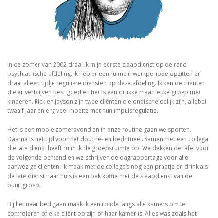
In de zomer van 2002 draai ik mijn eerste slaapdienst op de rand-
psychiatrische afdeling. Ik heb er een ruime inwerkperiode opzitten en
draai al een tijdje reguliere diensten op deze afdeling. Ik ken de cliënten
die er verblijven best goed en het is een drukke maar leuke groep met
kinderen. Rick en Jayson zijn twee cliënten die onafscheidelijk zijn, allebei
twaalf jaar en erg veel moeite met hun impulsregulatie.
Het is een mooie zomeravond en in onze routine gaan we sporten.
Daarna is het tijd voor het douche- en bedritueel. Samen met een collega
die late dienst heeft ruim ik de groepsruimte op. We dekken de tafel voor
de volgende ochtend en we schrijven de dagrapportage voor alle
aanwezige cliënten. Ik maak met de collega’s nog een praatje en drink als
de late dienst naar huis is een bak koffie met de slaapdienst van de
buurtgroep.
Bij het naar bed gaan maak ik een ronde langs alle kamers om te
controleren of elke cliënt op zijn of haar kamer is. Alles was zoals het