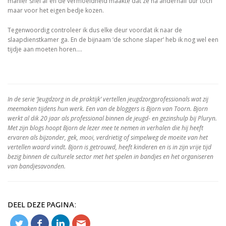
manier snel af en de vermoeidheid maakte dat ze na anderhalf uur toch
maar voor het eigen bedje kozen.
Tegenwoordig controleer ik dus elke deur voordat ik naar de
slaapdienstkamer ga. En de bijnaam ‘de schone slaper’ heb ik nog wel een
tijdje aan moeten horen….
In de serie ‘Jeugdzorg in de praktijk’ vertellen jeugdzorgprofessionals wat zij
meemaken tijdens hun werk. Een van de bloggers is Bjorn van Toorn. Bjorn
werkt al dik 20 jaar als professional binnen de jeugd- en gezinshulp bij Pluryn.
Met zijn blogs hoopt Bjorn de lezer mee te nemen in verhalen die hij heeft
ervaren als bijzonder, gek, mooi, verdrietig of simpelweg de moeite van het
vertellen waard vindt. Bjorn is getrouwd, heeft kinderen en is in zijn vrije tijd
bezig binnen de culturele sector met het spelen in bandjes en het organiseren
van bandjesavonden.
DEEL DEZE PAGINA: