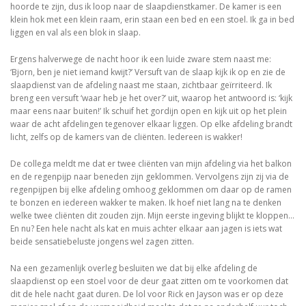
hoorde te zijn, dus ik loop naar de slaapdienstkamer. De kamer is een
klein hok met een klein raam, erin staan een bed en een stoel. Ik ga in bed
liggen en val als een blok in slaap.
Ergens halverwege de nacht hoor ik een luide zware stem naast me:
‘Bjorn, ben je niet iemand kwijt?’ Versuft van de slaap kijk ik op en zie de
slaapdienst van de afdeling naast me staan, zichtbaar geïrriteerd. Ik
breng een versuft ‘waar heb je het over?’ uit, waarop het antwoord is: ‘kijk
maar eens naar buiten!’ Ik schuif het gordijn open en kijk uit op het plein
waar de acht afdelingen tegenover elkaar liggen. Op elke afdeling brandt
licht, zelfs op de kamers van de cliënten. Iedereen is wakker!
De collega meldt me dat er twee cliënten van mijn afdeling via het balkon
en de regenpijp naar beneden zijn geklommen. Vervolgens zijn zij via de
regenpijpen bij elke afdeling omhoog geklommen om daar op de ramen
te bonzen en iedereen wakker te maken. Ik hoef niet lang na te denken
welke twee cliënten dit zouden zijn. Mijn eerste ingeving blijkt te kloppen…
En nu? Een hele nacht als kat en muis achter elkaar aan jagen is iets wat
beide sensatiebeluste jongens wel zagen zitten.
Na een gezamenlijk overleg besluiten we dat bij elke afdeling de
slaapdienst op een stoel voor de deur gaat zitten om te voorkomen dat
dit de hele nacht gaat duren. De lol voor Rick en Jayson was er op deze