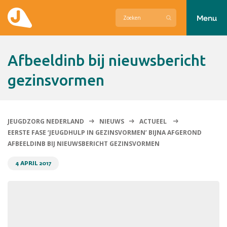
Menu
Actueel
afbeeldinb bij nieuwsbericht
Hier zetten wij ons voor in
gezinsvormen
Over Jeugdzorg Nederland
Contact
JEUGDZORG NEDERLAND
NIEUWS
ACTUEEL
EERSTE FASE ‘JEUGDHULP IN GEZINSVORMEN’ BIJNA AFGEROND
AFBEELDINB BIJ NIEUWSBERICHT GEZINSVORMEN
4 APRIL 2017