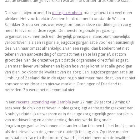
dat de kwaliteit die geleverd kan worden fors onder druk komt te staan.
Dat speelt bijvoorbeeld in
de regio Arnhem
, maar gebeurt op veel meer
plekken. Het voorbeeld in Arnhem haalt de media omdat de William
Schrikker Groep serieus overweegt om onder deze condities geen zorg
meer te leveren in deze regio. De meeste regionale jeugdzorg-
organisaties kunnen zich een dergelijk principieel standpunt nauwelijks
veroorloven: als een regionale jeugdzorgorganisatie voor een aanzienlijk
deel van haar omzet afhankelijk is van een regio, dan betekent het niet
tekenen van aanbesteding of contract met een te laag tarief, dat zo’n
groot deel van de omzet wegvalt dat de organisatie direct failliet gaat.
Dan maar liever wel tekenen en kijken hoe ver je komt. Met alle gevolgen
van dien, ook voor de kwaliteit van de zorg. Een jeugdzorgorganisatie uit
Limburg of Zeeland die in de eigen regio niet meer mee doet, kan dat niet
compenseren door een nieuwe markt in Groningen of Friesland te
betreden. Zo werkt het nu eenmaal niet.
In een
recente uitzending van Zembla
(van 27 min: 29 sec tot 29 min: 07
sec) over de druk op tarieven in pleegzorg legt aanbestedingsexpert Van
Nouhuys duidelijk uit waarom er in de jeugdzorg eigenlijk geen sprake is
van marktwerking en aanbesteding dus niet werkt. Regionale
jeugdzorgorganisaties kunnen niet anders dan tekenen bij het kruisje, ook
als de tarieven van de gemeente duidelijk te laag zijn. Op deze manier
ontstaat een ‘race to the bottom’, waarbij het niet meer om de kwaliteit