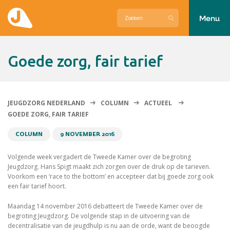
Menu
Actueel
Goede zorg, fair tarief
Hier zetten wij ons voor in
Over Jeugdzorg Nederland
JEUGDZORG NEDERLAND
COLUMN
ACTUEEL
GOEDE ZORG, FAIR TARIEF
Contact
COLUMN
9 NOVEMBER 2016
Volgende week vergadert de Tweede Kamer over de begroting
Jeugdzorg. Hans Spigt maakt zich zorgen over de druk op de tarieven.
Voorkom een ‘race to the bottom’ en accepteer dat bij goede zorg ook
een fair tarief hoort.
Maandag 14 november 2016 debatteert de Tweede Kamer over de
begroting Jeugdzorg. De volgende stap in de uitvoering van de
decentralisatie van de jeugdhulp is nu aan de orde, want de beoogde