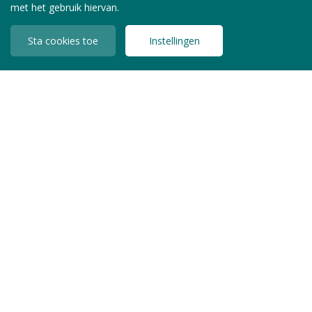
met het gebruik hiervan.
Sta cookies toe
Instellingen
INLOGGEN LEDEN
Copyright © 2026 Jeugdzorg Nederland
Privacy Statement
Algemene Voorwaarden