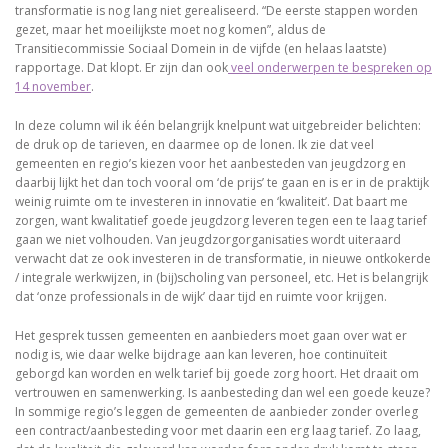
transformatie is nog lang niet gerealiseerd. “De eerste stappen worden
gezet, maar het moeilijkste moet nog komen”, aldus de
Transitiecommissie Sociaal Domein in de vijfde (en helaas laatste)
rapportage. Dat klopt. Er zijn dan ook
veel onderwerpen te bespreken op
14 november
.
In deze column wil ik één belangrijk knelpunt wat uitgebreider belichten:
de druk op de tarieven, en daarmee op de lonen. Ik zie dat veel
gemeenten en regio’s kiezen voor het aanbesteden van jeugdzorg en
daarbij lijkt het dan toch vooral om ‘de prijs’ te gaan en is er in de praktijk
weinig ruimte om te investeren in innovatie en ‘kwaliteit’. Dat baart me
zorgen, want kwalitatief goede jeugdzorg leveren tegen een te laag tarief
gaan we niet volhouden. Van jeugdzorgorganisaties wordt uiteraard
verwacht dat ze ook investeren in de transformatie, in nieuwe ontkokerde
/ integrale werkwijzen, in (bij)scholing van personeel, etc. Het is belangrijk
dat ‘onze professionals in de wijk’ daar tijd en ruimte voor krijgen.
Het gesprek tussen gemeenten en aanbieders moet gaan over wat er
nodig is, wie daar welke bijdrage aan kan leveren, hoe continuïteit
geborgd kan worden en welk tarief bij goede zorg hoort. Het draait om
vertrouwen en samenwerking. Is aanbesteding dan wel een goede keuze?
In sommige regio’s leggen de gemeenten de aanbieder zonder overleg
een contract/aanbesteding voor met daarin een erg laag tarief. Zo laag,