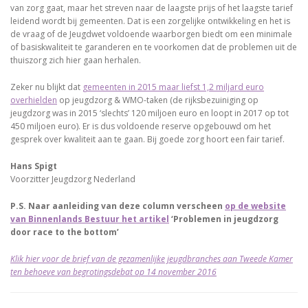
van zorg gaat, maar het streven naar de laagste prijs of het laagste tarief
leidend wordt bij gemeenten. Dat is een zorgelijke ontwikkeling en het is
de vraag of de Jeugdwet voldoende waarborgen biedt om een minimale
of basiskwaliteit te garanderen en te voorkomen dat de problemen uit de
thuiszorg zich hier gaan herhalen.
Zeker nu blijkt dat
gemeenten in 2015 maar liefst 1,2 miljard euro
overhielden
op jeugdzorg & WMO-taken (de rijksbezuiniging op
jeugdzorg was in 2015 ‘slechts’ 120 miljoen euro en loopt in 2017 op tot
450 miljoen euro). Er is dus voldoende reserve opgebouwd om het
gesprek over kwaliteit aan te gaan. Bij goede zorg hoort een fair tarief.
Hans Spigt
Voorzitter Jeugdzorg Nederland
P.S. Naar aanleiding van deze column verscheen
op de website
van Binnenlands Bestuur het artikel
‘Problemen in jeugdzorg
door race to the bottom’
Klik hier voor de brief van de gezamenlijke jeugdbranches aan Tweede Kamer
ten behoeve van begrotingsdebat op 14 november 2016