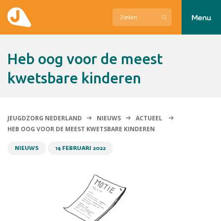
Menu
Actueel
Heb oog voor de meest
Hier zetten wij ons voor in
kwetsbare kinderen
Over Jeugdzorg Nederland
Contact
JEUGDZORG NEDERLAND
NIEUWS
ACTUEEL
HEB OOG VOOR DE MEEST KWETSBARE KINDEREN
NIEUWS
14 FEBRUARI 2022