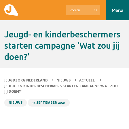
Menu
Actueel
Jeugd- en kinderbeschermers
Hier zetten wij ons voor in
starten campagne ‘Wat zou jij
doen?’
Over Jeugdzorg Nederland
Contact
JEUGDZORG NEDERLAND
NIEUWS
ACTUEEL
JEUGD- EN KINDERBESCHERMERS STARTEN CAMPAGNE ‘WAT ZOU
JIJ DOEN?’
NIEUWS
14 SEPTEMBER 2023