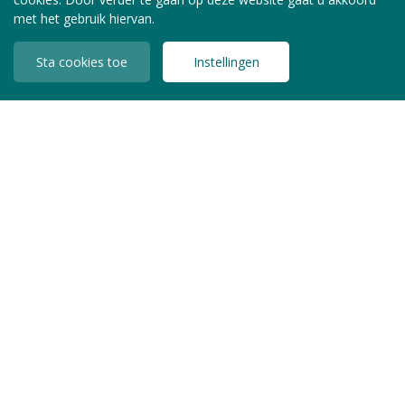
met het gebruik hiervan.
Sta cookies toe
Instellingen
INLOGGEN LEDEN
Copyright © 2026 Jeugdzorg Nederland
Privacy Statement
Algemene Voorwaarden