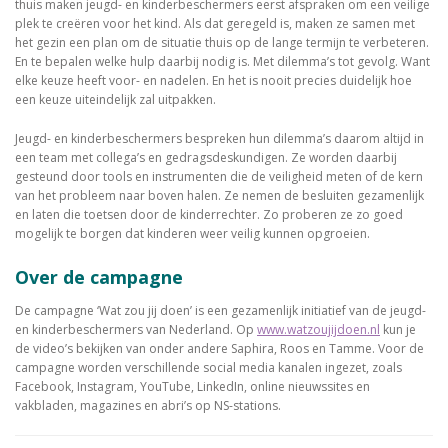
thuis maken jeugd- en kinderbeschermers eerst afspraken om een veilige
plek te creëren voor het kind. Als dat geregeld is, maken ze samen met
het gezin een plan om de situatie thuis op de lange termijn te verbeteren.
En te bepalen welke hulp daarbij nodig is. Met dilemma’s tot gevolg. Want
elke keuze heeft voor- en nadelen. En het is nooit precies duidelijk hoe
een keuze uiteindelijk zal uitpakken.
Jeugd- en kinderbeschermers bespreken hun dilemma’s daarom altijd in
een team met collega’s en gedragsdeskundigen. Ze worden daarbij
gesteund door tools en instrumenten die de veiligheid meten of de kern
van het probleem naar boven halen. Ze nemen de besluiten gezamenlijk
en laten die toetsen door de kinderrechter. Zo proberen ze zo goed
mogelijk te borgen dat kinderen weer veilig kunnen opgroeien.
Over de campagne
De campagne ‘Wat zou jij doen’ is een gezamenlijk initiatief van de jeugd-
en kinderbeschermers van Nederland. Op
www.watzoujijdoen.nl
kun je
de video’s bekijken van onder andere Saphira, Roos en Tamme. Voor de
campagne worden verschillende social media kanalen ingezet, zoals
Facebook, Instagram, YouTube, LinkedIn, online nieuwssites en
vakbladen, magazines en abri’s op NS-stations.