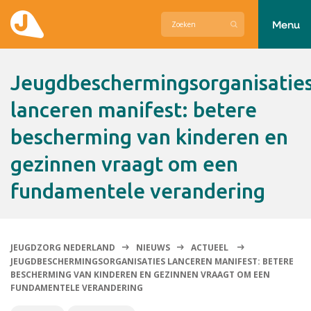
Menu
Actueel
Jeugdbeschermingsorganisaties
Hier zetten wij ons voor in
lanceren manifest: betere
bescherming van kinderen en
Over Jeugdzorg Nederland
gezinnen vraagt om een
Contact
fundamentele verandering
JEUGDZORG NEDERLAND
NIEUWS
ACTUEEL
JEUGDBESCHERMINGSORGANISATIES LANCEREN MANIFEST: BETERE
BESCHERMING VAN KINDEREN EN GEZINNEN VRAAGT OM EEN
FUNDAMENTELE VERANDERING