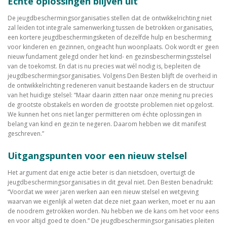
Echte oplossingen blijven uit
De jeugdbeschermingsorganisaties stellen dat de ontwikkelrichting niet
zal leiden tot integrale samenwerking tussen de betrokken organisaties,
een kortere jeugdbeschermingsketen of dezelfde hulp en bescherming
voor kinderen en gezinnen, ongeacht hun woonplaats. Ook wordt er geen
nieuw fundament gelegd onder het kind- en gezinsbeschermingsstelsel
van de toekomst. En dat is nu precies wat wél nodig is, bepleiten de
jeugdbeschermingsorganisaties. Volgens Den Besten blijft de overheid in
de ontwikkelrichting redeneren vanuit bestaande kaders en de structuur
van het huidige stelsel: “Maar daarin zitten naar onze mening nu precies
de grootste obstakels en worden de grootste problemen niet opgelost.
We kunnen het ons niet langer permitteren om échte oplossingen in
belang van kind en gezin te negeren. Daarom hebben we dit manifest
geschreven.”
Uitgangspunten voor een nieuw stelsel
Het argument dat enige actie beter is dan nietsdoen, overtuigt de
jeugdbeschermingsorganisaties in dit geval niet. Den Besten benadrukt:
“Voordat we weer jaren werken aan een nieuw stelsel en wetgeving
waarvan we eigenlijk al weten dat deze niet gaan werken, moet er nu aan
de noodrem getrokken worden. Nu hebben we de kans om het voor eens
en voor altijd goed te doen.” De jeugdbeschermingsorganisaties pleiten