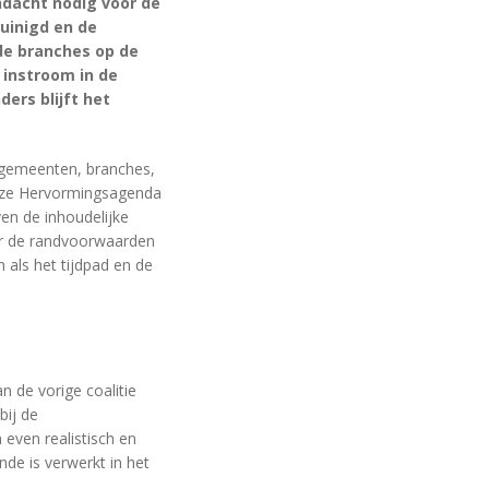
ndacht nodig voor de
uinigd en de
de branches op de
 instroom in de
ers blijft het
 gemeenten, branches,
Deze Hervormingsagenda
en de inhoudelijke
er de randvoorwaarden
 als het tijdpad en de
n de vorige coalitie
bij de
 even realistisch en
de is verwerkt in het