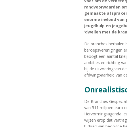
voor om de verbeterp
randvoorwaarden om 
gemaakte afspraken 
enorme invloed van 
jeugdhulp en jeugdb
‘dweilen met de kraa
De branches herhalen h
beroepsverenigingen e
beoogt een aantal knel
ambities en richting v
bij de uitvoering van d
afdwingbaarheid van de
Onrealisti
De Branches Gespecialis
van 511 miljoen euro o
Hervormingsagenda Jeugd
wijzen erop dat vertra
tijdpad van beoogde be