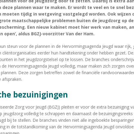
lannen voor de jeugdzorg door te zetten. Daarbij is extra aa
deze plannen waar te maken. Er wordt te veel en te snel bez
moeten tijdig in wetgeving vastgelegd worden. Ook wijzen 
grote maatschappelijke problemen buiten de jeugdzorg op de
escherming. Een nieuw kabinet moet hier werk van maken, and
n open’, aldus BGZJ-voorzitter Van der Ham.
un steun voor de plannen in de Hervormingsagenda Jeugd waar rijk,
n cliëntorganisaties eerder hun handtekening onder hebben gezet. 
punten in het jeugdzorgstelsel op te lossen. De branches onderschrijv
an de Hervormingsagenda Jeugd volledig, maar maken zich zorgen ov
e plannen. Deze zorgen betreffen zowel de financiële randvoorwaarden
 afspraken.
sche bezuinigingen
eerde Zorg voor Jeugd (BGZJ) pleiten er voor de extra bezuiniging va
p jeugdzorg volledig te schrappen en daarnaast de bezuinigingsreeks 
 bij te stellen. De branches vinden niet alle ingeboekte besparingen
ging in de totstandkoming van de Hervormingsagenda Jeugd onvoldoen
sparingen.