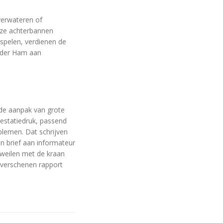
verwateren of
nze achterbannen
spelen, verdienen de
n der Ham aan
de aanpak van grote
estatiedruk, passend
blemen. Dat schrijven
n brief aan informateur
dweilen met de kraan
 verschenen rapport