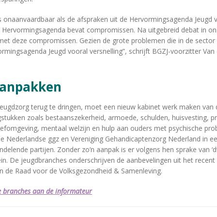
s onaanvaardbaar als de afspraken uit de Hervormingsagenda Jeugd 
 Hervormingsagenda bevat compromissen. Na uitgebreid debat in o
et deze compromissen. Gezien de grote problemen die in de sector 
ormingsagenda Jeugd vooral versnelling”, schrijft BGZJ-voorzitter Va
aanpakken
jeugdzorg terug te dringen, moet een nieuw kabinet werk maken van 
stukken zoals bestaanszekerheid, armoede, schulden, huisvesting, pr
leefomgeving, mentaal welzijn en hulp aan ouders met psychische pro
e Nederlandse ggz en Vereniging Gehandicaptenzorg Nederland in ee
ndelende partijen. Zonder zo’n aanpak is er volgens hen sprake van ‘
in. De jeugdbranches onderschrijven de aanbevelingen uit het recent
an de Raad voor de Volksgezondheid & Samenleving.
de branches aan de informateur