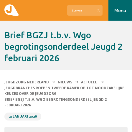
Menu
Actueel
Brief BGZJ t.b.v. Wgo
Hier zetten wij ons voor in
begrotingsonderdeel Jeugd 2
februari 2026
Over Jeugdzorg Nederland
Contact
JEUGDZORG NEDERLAND
NIEUWS
ACTUEEL
JEUGDBRANCHES ROEPEN TWEEDE KAMER OP TOT NOODZAKELIJKE
KEUZES OVER DE JEUGDZORG
BRIEF BGZJ T.B.V. WGO BEGROTINGSONDERDEEL JEUGD 2
FEBRUARI 2026
23 JANUARI 2026