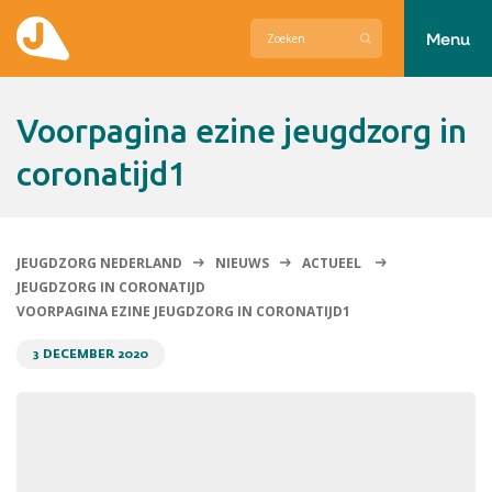
Menu
Actueel
voorpagina ezine jeugdzorg in
Hier zetten wij ons voor in
coronatijd1
Over Jeugdzorg Nederland
Contact
JEUGDZORG NEDERLAND
NIEUWS
ACTUEEL
JEUGDZORG IN CORONATIJD
VOORPAGINA EZINE JEUGDZORG IN CORONATIJD1
3 DECEMBER 2020