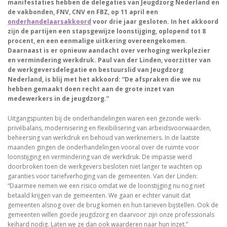
manifestaties hebben de delegaties van Jeugdzorg Nederland en
de vakbonden, FNV, CNV en FBZ, op 11 april een
onderhandelaarsakkoord
voor drie jaar gesloten. In het akkoord
zijn de partijen een stapsgewijze loonstijging, oplopend tot 8
procent, en een eenmalige uitkering overeengekomen.
Daarnaast is er opnieuw aandacht over verhoging werkplezier
en vermindering werkdruk. Paul van der Linden, voorzitter van
de werkgeversdelegatie en bestuurslid van Jeugdzorg
Nederland, is blij met het akkoord: “De afspraken die we nu
hebben gemaakt doen recht aan de grote inzet van
medewerkers in de jeugdzorg.”
Uitgangspunten bij de onderhandelingen waren een gezonde werk-
privébalans, modernisering en flexibilisering van arbeidsvoorwaarden,
beheersing van werkdruk en behoud van werknemers. In de laatste
maanden gingen de onderhandelingen vooral over de ruimte voor
loonstijging en vermindering van de werkdruk. De impasse werd
doorbroken toen de werkgevers besloten niet langer te wachten op
garanties voor tariefverhoging van de gemeenten. Van der Linden:
“Daarmee nemen we een risico omdat we de loonstijging nu nog niet
betaald krijgen van de gemeenten. We gaan er echter vanuit dat
gemeenten alsnog over de brug komen en hun tarieven bijstellen. Ook de
gemeenten willen goede jeugdzorg en daarvoor zijn onze professionals
keihard nodig. Laten we ze dan ook waarderen naar hun inzet.”