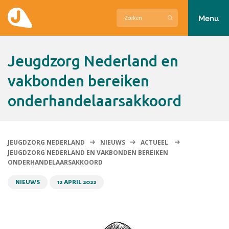
Menu
Actueel
Jeugdzorg Nederland en
Hier zetten wij ons voor in
vakbonden bereiken
onderhandelaarsakkoord
Over Jeugdzorg Nederland
Contact
JEUGDZORG NEDERLAND
NIEUWS
ACTUEEL
JEUGDZORG NEDERLAND EN VAKBONDEN BEREIKEN
ONDERHANDELAARSAKKOORD
NIEUWS
12 APRIL 2022