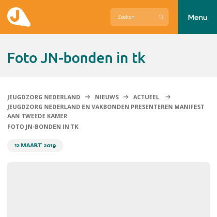
Menu
Actueel
foto JN-bonden in tk
Hier zetten wij ons voor in
Over Jeugdzorg Nederland
JEUGDZORG NEDERLAND
NIEUWS
ACTUEEL
JEUGDZORG NEDERLAND EN VAKBONDEN PRESENTEREN MANIFEST
Contact
AAN TWEEDE KAMER
FOTO JN-BONDEN IN TK
12 MAART 2019