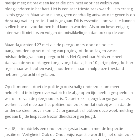
meisje mee; dit raakt een ieder die zich inzet voor het welzijn van
pleegkinderen in het hart. Het is een zeer trieste zaak waarbij iets ernstig
is mis gegaan. Maar waar nu nog geen eenduidig antwoord te geven is op
de vraag wat er precies fout is gegaan. Dit is essentieel om vast te kunnen
stellen hoe dit voorkomen had kunnen worden. Als branchevereniging
laten we dit niet los en volgen de ontwikkelingen dan ook op de voet.
Maandagochtend 27 mei zijn de pleegouders door de politie
aangehouden op verdenking van poging tot doodslag en zware
mishandeling van hun pleegdochter. Het Openbaar Ministerie heeft
daaraan de verdenkingen toegevoegd dat zij hun 10-jarige pleegdochter
tegen haar wil hebben vastgehouden en haar in hulpeloze toestand
hebben gebracht of gelaten.
Op dit moment doet de politie grootschalig onderzoek om meer
helderheid te krijgen over wat zich de afgelopen tijd heeft afgespeeld en
wat de rol van de pleegouders is. De betrokken jeugdzorgorganisaties
werken actief mee aan het politieonderzoek omdat ook zij willen dat de
onderste steen boven komt. De organisaties hebben deze week melding
gedaan bij de Inspectie Gezondheidszorg en Jeugd.
Het IGJ is inmiddels een onderzoek gestart samen met de Inspectie
Justitie en Veiligheid. Ook de Onderwijsinspectie wordt bij het onderzoek