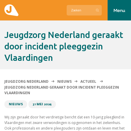
Menu
Actueel
Jeugdzorg Nederland geraakt
Hier zetten wij ons voor in
door incident pleeggezin
Vlaardingen
Over Jeugdzorg Nederland
Contact
JEUGDZORG NEDERLAND
NIEUWS
ACTUEEL
JEUGDZORG NEDERLAND GERAAKT DOOR INCIDENT PLEEGGEZIN
VLAARDINGEN
NIEUWS
31 MEI 2024
Wij zijn geraakt door het verdrietige bericht dat een 10-jarig pleegkind in
Vlaardingen met zware verwondingen is opgenomen in het ziekenhuis.
Ook professionals en andere pleegouders zijn ontdaan en leven met het