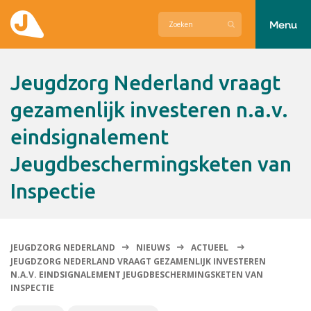
Menu
Actueel
Jeugdzorg Nederland vraagt
Hier zetten wij ons voor in
gezamenlijk investeren n.a.v.
eindsignalement
Over Jeugdzorg Nederland
Jeugdbeschermingsketen van
Contact
Inspectie
JEUGDZORG NEDERLAND
NIEUWS
ACTUEEL
JEUGDZORG NEDERLAND VRAAGT GEZAMENLIJK INVESTEREN
N.A.V. EINDSIGNALEMENT JEUGDBESCHERMINGSKETEN VAN
INSPECTIE