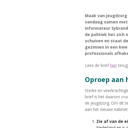
Maak van jeugdzorg 
vandaag samen met j
informateur Sybrand
de politiek het zich
schuiven en staat de
gezinnen in een kwet
professionals afhake
Lees de brief
hier
terug
Oproep aan
Sterke en veerkrachtig
brief is het daarom cruc
de jeugdzorg. Om dit t
aan het nieuwe kabinet
Zie af van de e
Nederland en is 