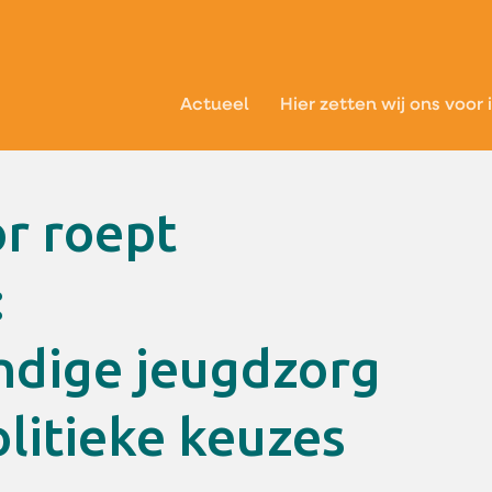
Actueel
Hier zetten wij ons voor 
:
ndige jeugdzorg
litieke keuzes