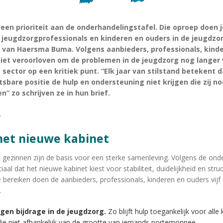
een prioriteit aan de onderhandelingstafel. Die oproep doen
eugdzorgprofessionals en kinderen en ouders in de jeugdzorg
 van Haersma Buma. Volgens aanbieders, professionals, kind
 niet veroorloven om de problemen in de jeugdzorg nog langer v
 sector op een kritiek punt. “Elk jaar van stilstand betekent 
sbare positie de hulp en ondersteuning niet krijgen die zij 
n” zo schrijven ze in hun brief.
.
 het nieuwe kabinet
e gezinnen zijn de basis voor een sterke samenleving. Volgens de on
iaal dat het nieuwe kabinet kiest voor stabiliteit, duidelijkheid en stru
e bereiken doen de aanbieders, professionals, kinderen en ouders vij
.
igen bijdrage in de jeugdzorg.
Zo blijft hulp toegankelijk voor alle
die niet afhankelijk van de grootte van iemands portemonnee.