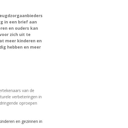
 jeugdzorgaanbieders
 in een brief aan
eren en ouders kan
oor zich uit te
dat meer kinderen en
nodig hebben en meer
dertekenaars van de
cturele verbeteringen in
f dringende oproepen
 kinderen en gezinnen in