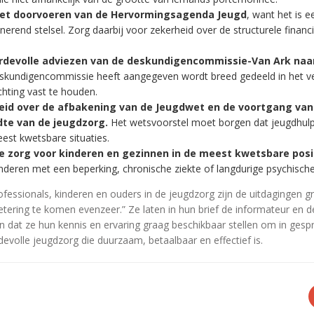
het doorvoeren van de Hervormingsagenda Jeugd
, want het is e
nerend stelsel. Zorg daarbij voor zekerheid over de structurele financ
rdevolle adviezen van de deskundigencommissie-Van Ark naar
deskundigencommissie heeft aangegeven wordt breed gedeeld in het ve
ichting vast te houden.
heid over de afbakening van de Jeugdwet en de voortgang van
dte van de jeugdzorg.
Het wetsvoorstel moet borgen dat jeugdhulp 
est kwetsbare situaties.
e zorg voor kinderen en gezinnen in de meest kwetsbare posi
nderen met een beperking, chronische ziekte of langdurige psychisch
ofessionals, kinderen en ouders in de jeugdzorg zijn de uitdagingen g
etering te komen evenzeer.” Ze laten in hun brief de informateur en 
dat ze hun kennis en ervaring graag beschikbaar stellen om in ges
evolle jeugdzorg die duurzaam, betaalbaar en effectief is.