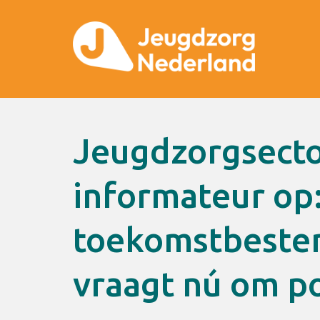
Jeugdzorgsector roept
informateur op
toekomstbeste
vraagt nú om po