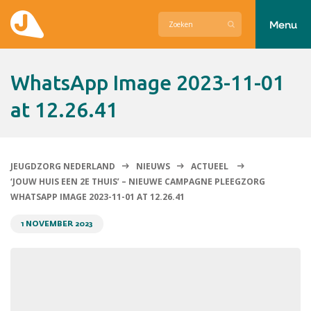
Menu
Actueel
WhatsApp Image 2023-11-01
Hier zetten wij ons voor in
at 12.26.41
Over Jeugdzorg Nederland
Contact
JEUGDZORG NEDERLAND
NIEUWS
ACTUEEL
‘JOUW HUIS EEN 2E THUIS’ – NIEUWE CAMPAGNE PLEEGZORG
WHATSAPP IMAGE 2023-11-01 AT 12.26.41
1 NOVEMBER 2023