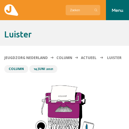
Menu
Actueel
Luister
Hier zetten wij ons voor in
Over Jeugdzorg Nederland
JEUGDZORG NEDERLAND
COLUMN
ACTUEEL
LUISTER
Contact
COLUMN
14 JUNI 2021