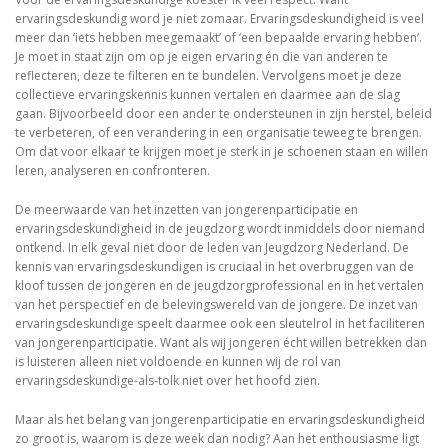
ervaringsdeskundig word je niet zomaar. Ervaringsdeskundigheid is veel
meer dan ‘iets hebben meegemaakt’ of ‘een bepaalde ervaring hebben’.
Je moet in staat zijn om op je eigen ervaring én die van anderen te
reflecteren, deze te filteren en te bundelen. Vervolgens moet je deze
collectieve ervaringskennis kunnen vertalen en daarmee aan de slag
gaan. Bijvoorbeeld door een ander te ondersteunen in zijn herstel, beleid
te verbeteren, of een verandering in een organisatie teweeg te brengen.
Om dat voor elkaar te krijgen moet je sterk in je schoenen staan en willen
leren, analyseren en confronteren.
De meerwaarde van het inzetten van jongerenparticipatie en
ervaringsdeskundigheid in de jeugdzorg wordt inmiddels door niemand
ontkend. In elk geval niet door de leden van Jeugdzorg Nederland. De
kennis van ervaringsdeskundigen is cruciaal in het overbruggen van de
kloof tussen de jongeren en de jeugdzorgprofessional en in het vertalen
van het perspectief en de belevingswereld van de jongere. De inzet van
ervaringsdeskundige speelt daarmee ook een sleutelrol in het faciliteren
van jongerenparticipatie. Want als wij jongeren écht willen betrekken dan
is luisteren alleen niet voldoende en kunnen wij de rol van
ervaringsdeskundige-als-tolk niet over het hoofd zien.
Maar als het belang van jongerenparticipatie en ervaringsdeskundigheid
zo groot is, waarom is deze week dan nodig? Aan het enthousiasme ligt