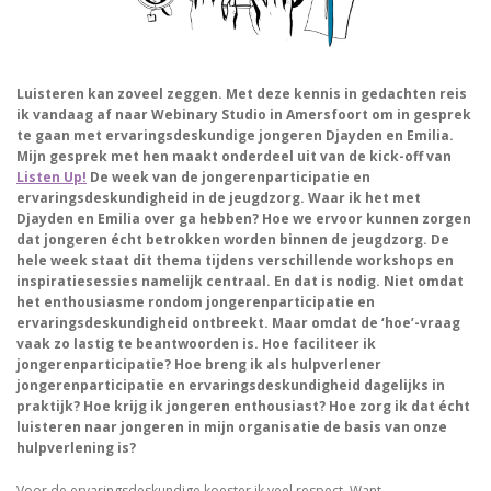
Luisteren kan zoveel zeggen. Met deze kennis in gedachten reis
ik vandaag af naar Webinary Studio in Amersfoort om in gesprek
te gaan met ervaringsdeskundige jongeren Djayden en Emilia.
Mijn gesprek met hen maakt onderdeel uit van de kick-off van
Listen Up!
De week van de jongerenparticipatie en
ervaringsdeskundigheid in de jeugdzorg. Waar ik het met
Djayden en Emilia over ga hebben? Hoe we ervoor kunnen zorgen
dat jongeren écht betrokken worden binnen de jeugdzorg. De
hele week staat dit thema tijdens verschillende workshops en
inspiratiesessies namelijk centraal. En dat is nodig. Niet omdat
het enthousiasme rondom jongerenparticipatie en
ervaringsdeskundigheid ontbreekt. Maar omdat de ‘hoe’-vraag
vaak zo lastig te beantwoorden is. Hoe faciliteer ik
jongerenparticipatie? Hoe breng ik als hulpverlener
jongerenparticipatie en ervaringsdeskundigheid dagelijks in
praktijk? Hoe krijg ik jongeren enthousiast? Hoe zorg ik dat écht
luisteren naar jongeren in mijn organisatie de basis van onze
hulpverlening is?
Voor de ervaringsdeskundige koester ik veel respect. Want