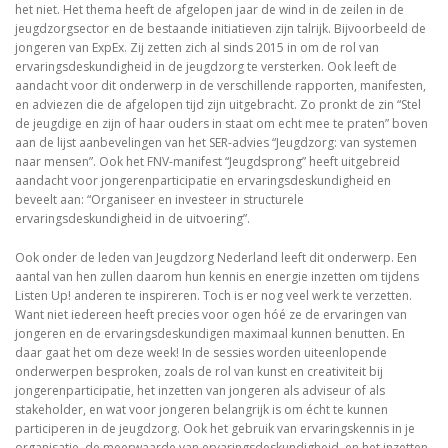
het niet. Het thema heeft de afgelopen jaar de wind in de zeilen in de
jeugdzorgsector en de bestaande initiatieven zijn talrijk. Bijvoorbeeld de
jongeren van ExpEx. Zij zetten zich al sinds 2015 in om de rol van
ervaringsdeskundigheid in de jeugdzorg te versterken. Ook leeft de
aandacht voor dit onderwerp in de verschillende rapporten, manifesten,
en adviezen die de afgelopen tijd zijn uitgebracht. Zo pronkt de zin “Stel
de jeugdige en zijn of haar ouders in staat om echt mee te praten” boven
aan de lijst aanbevelingen van het SER-advies “Jeugdzorg: van systemen
naar mensen”. Ook het FNV-manifest “Jeugdsprong” heeft uitgebreid
aandacht voor jongerenparticipatie en ervaringsdeskundigheid en
beveelt aan: “Organiseer en investeer in structurele
ervaringsdeskundigheid in de uitvoering”.
Ook onder de leden van Jeugdzorg Nederland leeft dit onderwerp. Een
aantal van hen zullen daarom hun kennis en energie inzetten om tijdens
Listen Up! anderen te inspireren. Toch is er nog veel werk te verzetten.
Want niet iedereen heeft precies voor ogen hóé ze de ervaringen van
jongeren en de ervaringsdeskundigen maximaal kunnen benutten. En
daar gaat het om deze week! In de sessies worden uiteenlopende
onderwerpen besproken, zoals de rol van kunst en creativiteit bij
jongerenparticipatie, het inzetten van jongeren als adviseur of als
stakeholder, en wat voor jongeren belangrijk is om écht te kunnen
participeren in de jeugdzorg. Ook het gebruik van ervaringskennis in je
organisatie, de meerwaarde van ervaringsdeskundigheid, en het inzetten