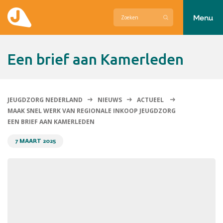
Menu
Actueel
een brief aan Kamerleden
Hier zetten wij ons voor in
Over Jeugdzorg Nederland
JEUGDZORG NEDERLAND
NIEUWS
ACTUEEL
MAAK SNEL WERK VAN REGIONALE INKOOP JEUGDZORG
Contact
EEN BRIEF AAN KAMERLEDEN
7 MAART 2025