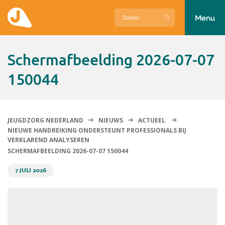
Menu
Actueel
Schermafbeelding 2026-07-07
Hier zetten wij ons voor in
150044
Over Jeugdzorg Nederland
Contact
JEUGDZORG NEDERLAND
NIEUWS
ACTUEEL
NIEUWE HANDREIKING ONDERSTEUNT PROFESSIONALS BIJ
VERKLAREND ANALYSEREN
SCHERMAFBEELDING 2026-07-07 150044
7 JULI 2026