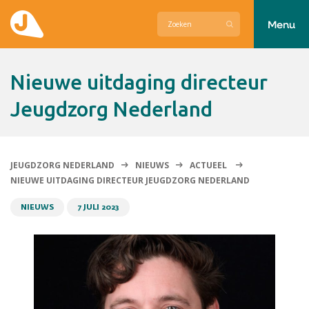
Menu
Actueel
Nieuwe uitdaging directeur
Hier zetten wij ons voor in
Jeugdzorg Nederland
Over Jeugdzorg Nederland
Contact
JEUGDZORG NEDERLAND
NIEUWS
ACTUEEL
NIEUWE UITDAGING DIRECTEUR JEUGDZORG NEDERLAND
NIEUWS
7 JULI 2023