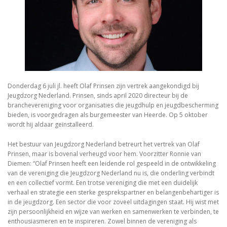
Donderdag 6 juli jl. heeft Olaf Prinsen zijn vertrek aangekondigd bij
Jeugdzorg Nederland. Prinsen, sinds april 2020 directeur bij de
branchevereniging voor organisaties die jeugdhulp en jeugdbescherming
bieden, is voorgedragen als burgemeester van Heerde. Op 5 oktober
wordt hij aldaar geïnstalleerd.
Het bestuur van Jeugdzorg Nederland betreurt het vertrek van Olaf
Prinsen, maar is bovenal verheugd voor hem. Voorzitter Ronnie van
Diemen: “Olaf Prinsen heeft een leidende rol gespeeld in de ontwikkeling
van de vereniging die Jeugdzorg Nederland nu is, die onderling verbindt
en een collectief vormt. Een trotse vereniging die met een duidelijk
verhaal en strategie een sterke gesprekspartner en belangenbehartiger is
in de jeugdzorg. Een sector die voor zoveel uitdagingen staat. Hij wist met
zijn persoonlijkheid en wijze van werken en samenwerken te verbinden, te
enthousiasmeren en te inspireren. Zowel binnen de vereniging als