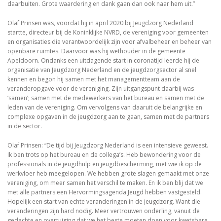
daarbuiten. Grote waardering en dank gaan dan ook naar hem uit.”
Olaf Prinsen was, voordat hij in april 2020 bij Jeugdzorg Nederland
startte, directeur bij de Koninklijke NVRD, de vereniging voor gemeenten
en organisaties die verantwoordelijk zijn voor afvalbeheer en beheer van
openbare ruimtes. Daarvoor was hij wethouder in de gemeente
Apeldoorn. Ondanks een uitdagende start in coronatijd leerde hij de
organisatie van Jeugdzorg Nederland en de jeugdzorgsector al snel
kennen en begon hij samen met het managementteam aan de
veranderopgave voor de vereniging. Zijn uitgangspunt daarbij was
‘samen’; samen met de medewerkers van het bureau en samen met de
leden van de vereniging. Om vervolgens van daaruit de belangrijke en
complexe opgaven in de jeugdzorg aan te gaan, samen met de partners
in de sector.
Olaf Prinsen: “De tijd bij Jeugdzorg Nederland is een intensieve geweest.
Ik ben trots op het bureau en de collega’s. Heb bewondering voor de
professionals in de jeugdhulp en jeugdbescherming, met wie ik op de
werkvloer heb meegelopen. We hebben grote slagen gemaakt met onze
vereniging, om meer samen het verschil te maken. En ik ben blij dat we
met alle partners een Hervormingsagenda Jeugd hebben vastgesteld.
Hopelijk een start van echte veranderingen in de jeugdzorg. Want die
veranderingen zijn hard nodig. Meer vertrouwen onderling, vanuit de
gedachte en overtuiging dat we het beste moeten doen voor kwetsbare