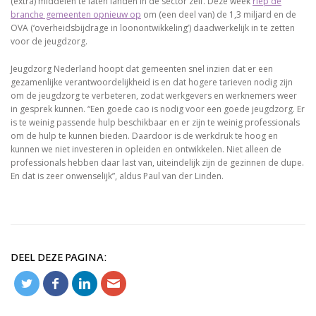
(extra) middelen te laten landen in de sector zelf. Deze week
riep de
branche gemeenten opnieuw op
om (een deel van) de 1,3 miljard en de
OVA (‘overheidsbijdrage in loonontwikkeling’) daadwerkelijk in te zetten
voor de jeugdzorg.
Jeugdzorg Nederland hoopt dat gemeenten snel inzien dat er een
gezamenlijke verantwoordelijkheid is en dat hogere tarieven nodig zijn
om de jeugdzorg te verbeteren, zodat werkgevers en werknemers weer
in gesprek kunnen. “Een goede cao is nodig voor een goede jeugdzorg. Er
is te weinig passende hulp beschikbaar en er zijn te weinig professionals
om de hulp te kunnen bieden. Daardoor is de werkdruk te hoog en
kunnen we niet investeren in opleiden en ontwikkelen. Niet alleen de
professionals hebben daar last van, uiteindelijk zijn de gezinnen de dupe.
En dat is zeer onwenselijk”, aldus Paul van der Linden.
DEEL DEZE PAGINA: