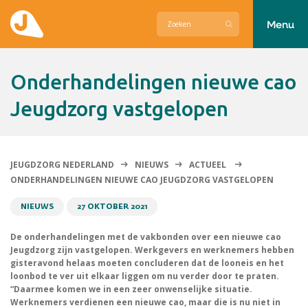
Menu
Actueel
Onderhandelingen nieuwe cao
Hier zetten wij ons voor in
Jeugdzorg vastgelopen
Over Jeugdzorg Nederland
Contact
JEUGDZORG NEDERLAND
NIEUWS
ACTUEEL
ONDERHANDELINGEN NIEUWE CAO JEUGDZORG VASTGELOPEN
NIEUWS
27 OKTOBER 2021
De onderhandelingen met de vakbonden over een nieuwe cao
Jeugdzorg zijn vastgelopen. Werkgevers en werknemers hebben
gisteravond helaas moeten concluderen dat de looneis en het
loonbod te ver uit elkaar liggen om nu verder door te praten.
“Daarmee komen we in een zeer onwenselijke situatie.
Werknemers verdienen een nieuwe cao, maar die is nu niet in