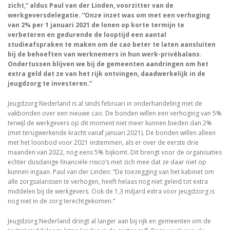
zicht,” aldus Paul van der Linden, voorzitter van de
werkgeversdelegatie. “Onze inzet was om met een verhoging
van 2% per 1 januari 2021 de lonen op korte termijn te
verbeteren en gedurende de looptijd een aantal
studieafspraken te maken om de cao beter te laten aansluiten
bij de behoeften van werknemers in hun werk-privébalans.
Ondertussen blijven we bij de gemeenten aandringen om het
extra geld dat ze van het rijk ontvingen, daadwerkelijk in de
jeugdzorg te investeren.”
Jeugdzorg Nederland is al sinds februari in onderhandeling met de
vakbonden over een nieuwe cao. De bonden willen een verhoging van 5%
terwijl de werkgevers op dit moment niet meer kunnen bieden dan 2%
(met terugwerkende kracht vanaf januari 2021). De bonden willen alleen
met het loonbod voor 2021 instemmen, als er over de eerste drie
maanden van 2022, nog eens 5% bijkomt. Dit brengt voor de organisaties
echter dusdanige financiële risico’s met zich mee dat ze daar niet op
kunnen ingaan. Paul van der Linden: “De toezegging van het kabinet om
alle zorgsalarissen te verhogen, heeft helaas nog niet geleid tot extra
middelen bij de werkgevers. Ook de 1,3 miljard extra voor jeugdzorg is
nog niet in de zorg terechtgekomen.”
Jeugdzorg Nederland dringt al langer aan bij rijk en gemeenten om de