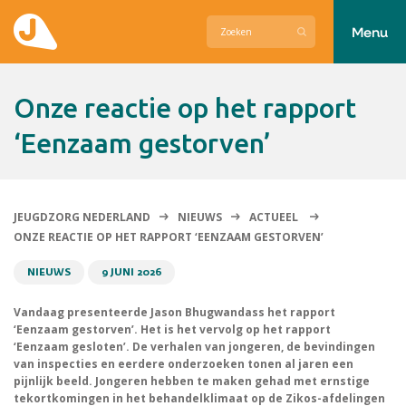
Menu
Actueel
Onze reactie op het rapport
Hier zetten wij ons voor in
‘Eenzaam gestorven’
Over Jeugdzorg Nederland
Contact
JEUGDZORG NEDERLAND
NIEUWS
ACTUEEL
ONZE REACTIE OP HET RAPPORT ‘EENZAAM GESTORVEN’
NIEUWS
9 JUNI 2026
Vandaag presenteerde Jason Bhugwandass het rapport
‘Eenzaam gestorven’. Het is het vervolg op het rapport
‘Eenzaam gesloten’. De verhalen van jongeren, de bevindingen
van inspecties en eerdere onderzoeken tonen al jaren een
pijnlijk beeld. Jongeren hebben te maken gehad met ernstige
tekortkomingen in het behandelklimaat op de Zikos-afdelingen