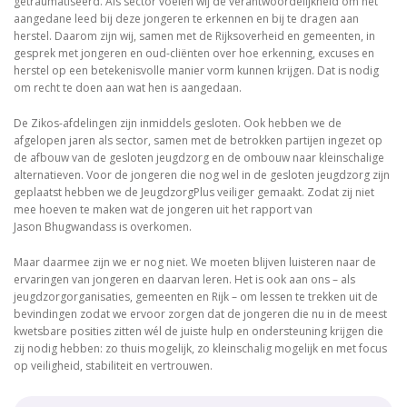
getraumatiseerd. Als sector voelen wij de verantwoordelijkheid om het
aangedane leed bij deze jongeren te erkennen en bij te dragen aan
herstel. Daarom zijn wij, samen met de Rijksoverheid en gemeenten, in
gesprek met jongeren en oud-cliënten over hoe erkenning, excuses en
herstel op een betekenisvolle manier vorm kunnen krijgen. Dat is nodig
om recht te doen aan wat hen is aangedaan.
De Zikos-afdelingen zijn inmiddels gesloten. Ook hebben we de
afgelopen jaren als sector, samen met de betrokken partijen ingezet op
de afbouw van de gesloten jeugdzorg en de ombouw naar kleinschalige
alternatieven. Voor de jongeren die nog wel in de gesloten jeugdzorg zijn
geplaatst hebben we de JeugdzorgPlus veiliger gemaakt. Zodat zij niet
mee hoeven te maken wat de jongeren uit het rapport van
Jason Bhugwandass is overkomen.
Maar daarmee zijn we er nog niet. We moeten blijven luisteren naar de
ervaringen van jongeren en daarvan leren. Het is ook aan ons – als
jeugdzorgorganisaties, gemeenten en Rijk – om lessen te trekken uit de
bevindingen zodat we ervoor zorgen dat de jongeren die nu in de meest
kwetsbare posities zitten wél de juiste hulp en ondersteuning krijgen die
zij nodig hebben: zo thuis mogelijk, zo kleinschalig mogelijk en met focus
op veiligheid, stabiliteit en vertrouwen.