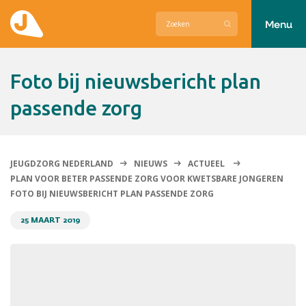
Menu
Actueel
foto bij nieuwsbericht plan
Hier zetten wij ons voor in
passende zorg
Over Jeugdzorg Nederland
Contact
JEUGDZORG NEDERLAND
NIEUWS
ACTUEEL
PLAN VOOR BETER PASSENDE ZORG VOOR KWETSBARE JONGEREN
FOTO BIJ NIEUWSBERICHT PLAN PASSENDE ZORG
25 MAART 2019