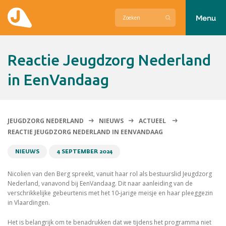
Menu
Actueel
Reactie Jeugdzorg Nederland
Hier zetten wij ons voor in
in EenVandaag
Over Jeugdzorg Nederland
Contact
JEUGDZORG NEDERLAND
NIEUWS
ACTUEEL
REACTIE JEUGDZORG NEDERLAND IN EENVANDAAG
NIEUWS
4 SEPTEMBER 2024
Nicolien van den Berg spreekt, vanuit haar rol als bestuurslid Jeugdzorg
Nederland, vanavond bij EenVandaag. Dit naar aanleiding van de
verschrikkelijke gebeurtenis met het 10-jarige meisje en haar pleeggezin
in Vlaardingen.
Het is belangrijk om te benadrukken dat we tijdens het programma niet